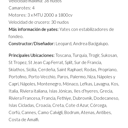
Velocidad máxima: 36 nudos
Camarotes: 4
Motores: 3 x MTU 2000 a 1800cv
Velocidad de crucero: 30 nudos
Más información de yates:
Yates con estabilizadores de
fondeo.
Constructor/Diseñador:
Leopard, Andrea Bacigalupo.
Principales Ubicaciones:
Toscana, Turquía, Trogir, Sukosan,
St Tropez, St Jean Cap Ferrat, Split, Sur de Francia,
Skiathos, Sicilia, Cerdeña, Saint Raphael, Rodas, Propriano,
Portofino, Porto-Vecchio, Paros, Palermo, Niza, Nápoles y
Capri, Nápoles, Montenegro, Mónaco, Lefkas, Lavagna, Kos,
Italia, Riviera italiana, Islas Jónicas, Iles d’hyeres, Grecia,
Riviera Francesa, Francia, Fethiye, Dubrovnik, Dodecaneso,
Islas Cícladas, Croacia, Creta, Cote d Azur, Córcega,
Corfú, Cannes, Camo Calvigli, Bodrum, Atenas, Antibes,
Costa de Amalfi.