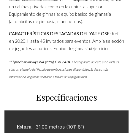
en cabinas privadas como en la cubierta superior.
Equipamiento de gimnasia: equipo básico de gimnasia
(alfombrillas de gimnasia, mancuernas).
CARACTERÍSTICAS DESTACADAS DEL YATE OSE:
Refit
en 2020. Hasta 45 invitados para eventos. Amplia selección
de juguetes acuáticos. Equipo de gimnasia/ejercicio.
*El precio no incluye IVA (21%), Fuel y APA.
El escaparate de este sitio web, es
sólo un ejemplo del listado de embarcaciones disponibles. Si desea más
información, rogamos contacte a través de la página web.
Especificaciones
Eslora
31,00 metros (101' 8")