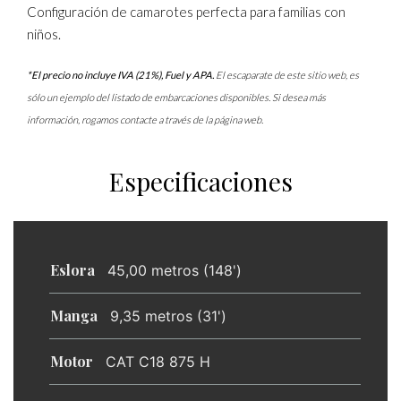
Configuración de camarotes perfecta para familias con
niños.
*El precio no incluye IVA (21%), Fuel y APA.
El escaparate de este sitio web, es
sólo un ejemplo del listado de embarcaciones disponibles. Si desea más
información, rogamos contacte a través de la página web.
Especificaciones
Eslora
45,00 metros (148')
Manga
9,35 metros (31')
Motor
CAT C18 875 H