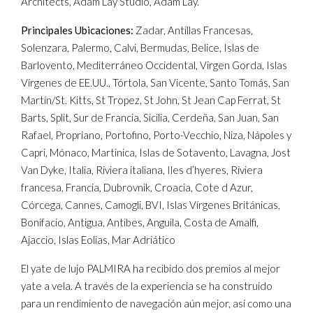
Architects, Adam Lay Studio, Adam Lay.
Principales Ubicaciones:
Zadar, Antillas Francesas,
Solenzara, Palermo, Calvi, Bermudas, Belice, Islas de
Barlovento, Mediterráneo Occidental, Virgen Gorda, Islas
Vírgenes de EE.UU., Tórtola, San Vicente, Santo Tomás, San
Martín/St. Kitts, St Tropez, St John, St Jean Cap Ferrat, St
Barts, Split, Sur de Francia, Sicilia, Cerdeña, San Juan, San
Rafael, Propriano, Portofino, Porto-Vecchio, Niza, Nápoles y
Capri, Mónaco, Martinica, Islas de Sotavento, Lavagna, Jost
Van Dyke, Italia, Riviera italiana, Iles d’hyeres, Riviera
francesa, Francia, Dubrovnik, Croacia, Cote d Azur,
Córcega, Cannes, Camogli, BVI, Islas Vírgenes Británicas,
Bonifacio, Antigua, Antibes, Anguila, Costa de Amalfi,
Ajaccio, Islas Eolias, Mar Adriático
El yate de lujo PALMIRA ha recibido dos premios al mejor
yate a vela. A través de la experiencia se ha construido
para un rendimiento de navegación aún mejor, así como una