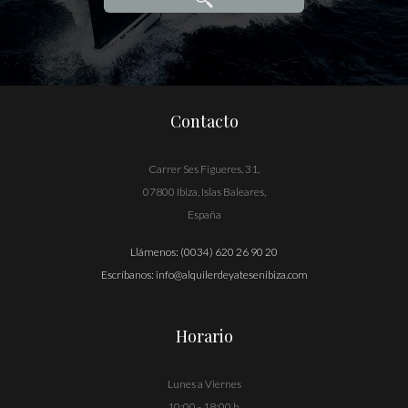
Contacto
Carrer Ses Figueres, 31,
07800 Ibiza, Islas Baleares,
España
Llámenos:
(0034) 620 26 90 20
Escríbanos:
info@alquilerdeyatesenibiza.com
Horario
Lunes a Viernes
10:00 - 18:00 h.