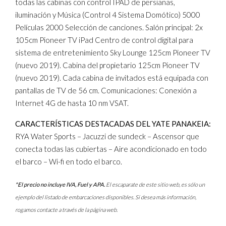
todas las cabinas con control IPAD de persianas,
iluminación y Música (Control 4 Sistema Domótico) 5000
Películas 2000 Selección de canciones. Salón principal: 2x
105cm Pioneer TV iPad Centro de control digital para
sistema de entretenimiento Sky Lounge 125cm Pioneer TV
(nuevo 2019). Cabina del propietario 125cm Pioneer TV
(nuevo 2019). Cada cabina de invitados está equipada con
pantallas de TV de 56 cm. Comunicaciones: Conexión a
Internet 4G de hasta 10 nm VSAT.
CARACTERÍSTICAS DESTACADAS DEL YATE PANAKEIA:
RYA Water Sports – Jacuzzi de sundeck – Ascensor que
conecta todas las cubiertas – Aire acondicionado en todo
el barco – Wi-fi en todo el barco.
*El precio no incluye IVA, Fuel y APA.
El escaparate de este sitio web, es sólo un
ejemplo del listado de embarcaciones disponibles. Si desea más información,
rogamos contacte a través de la página web.