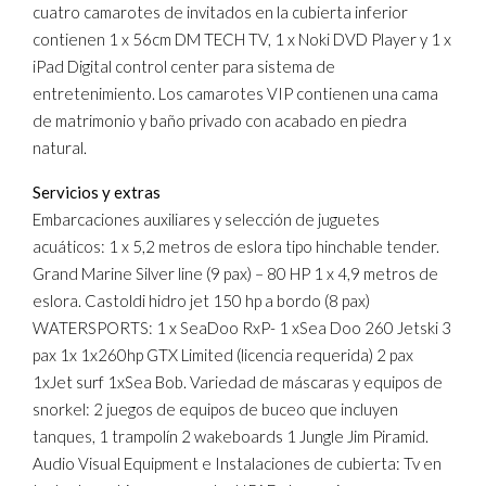
cuatro camarotes de invitados en la cubierta inferior
contienen 1 x 56cm DM TECH TV, 1 x Noki DVD Player y 1 x
iPad Digital control center para sistema de
entretenimiento. Los camarotes VIP contienen una cama
de matrimonio y baño privado con acabado en piedra
natural.
Servicios y extras
Embarcaciones auxiliares y selección de juguetes
acuáticos: 1 x 5,2 metros de eslora tipo hinchable tender.
Grand Marine Silver line (9 pax) – 80 HP 1 x 4,9 metros de
eslora. Castoldi hidro jet 150 hp a bordo (8 pax)
WATERSPORTS: 1 x SeaDoo RxP- 1 xSea Doo 260 Jetski 3
pax 1x 1x260hp GTX Limited (licencia requerida) 2 pax
1xJet surf 1xSea Bob. Variedad de máscaras y equipos de
snorkel: 2 juegos de equipos de buceo que incluyen
tanques, 1 trampolín 2 wakeboards 1 Jungle Jim Piramid.
Audio Visual Equipment e Instalaciones de cubierta: Tv en