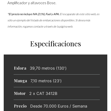
Amplificador y altavoces Bose.
*El precio no incluye IVA (21%), Fuel y APA.
El escaparate de este sitio web, es
sólo un ejemplo del listado de embarcaciones disponibles. Si desea más
información, rogamos contacte a través de la página web.
Especificaciones
Eslora
39,70 metros (130')
Manga
7,10 metros (23')
Motor
2 x CAT 3412B
Precio
Desde 70.000 Euros / Semana