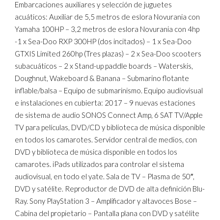
Embarcaciones auxiliares y selección de juguetes
acuáticos: Auxiliar de 5,5 metros de eslora Novurania con
Yamaha 100HP – 3,2 metros de eslora Novurania con 4hp
-1 x Sea-Doo RXP 300HP (dos incitados) – 1 x Sea-Doo
GTXIS Limited 260hp (Tres plazas) – 2 x Sea-Doo scooters
subacuáticos – 2 x Stand-up paddle boards – Waterskis,
Doughnut, Wakeboard & Banana – Submarino flotante
inflable/balsa – Equipo de submarinismo. Equipo audiovisual
e instalaciones en cubierta: 2017 – 9 nuevas estaciones
de sistema de audio SONOS Connect Amp, 6 SAT TV/Apple
TV para películas, DVD/CD y biblioteca de música disponible
en todos los camarotes. Servidor central de medios, con
DVD y biblioteca de música disponible en todos los
camarotes. iPads utilizados para controlar el sistema
audiovisual, en todo el yate. Sala de TV – Plasma de 50″,
DVD y satélite. Reproductor de DVD de alta definición Blu-
Ray. Sony PlayStation 3 – Amplificador y altavoces Bose –
Cabina del propietario – Pantalla plana con DVD y satélite