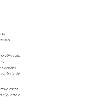
 con
 pueden
una obligación
n o
ión pueden
 contrato de
ner un costo
n el puerto o