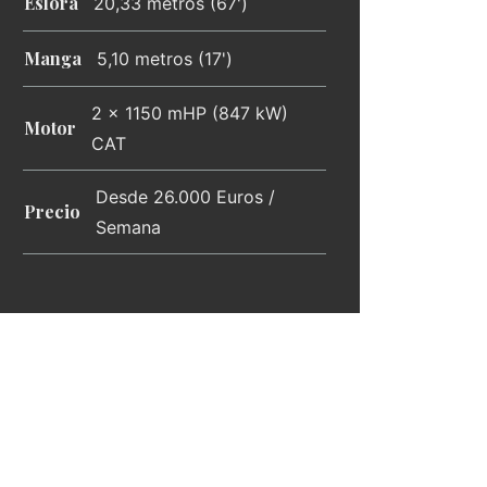
Eslora
20,33 metros (67')
Manga
5,10 metros (17')
2 x 1150 mHP (847 kW)
Motor
CAT
Desde 26.000 Euros /
Precio
Semana