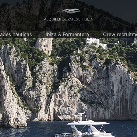
ALQUILER DE YATES EN IBIZA
dades náuticas
Ibiza & Formentera
Crew recruitm