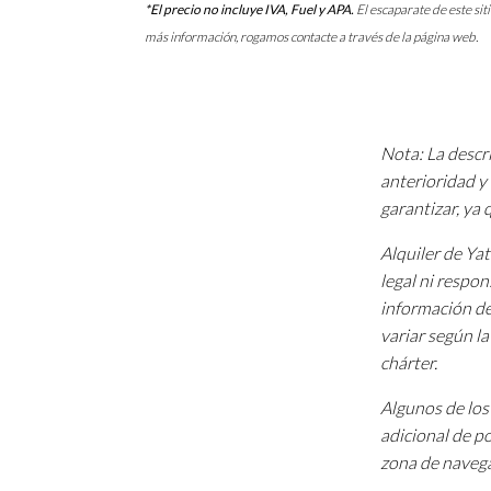
*El precio no incluye IVA, Fuel y APA.
El escaparate de este sit
más información, rogamos contacte a través de la página web.
Nota: La descri
anterioridad y 
garantizar, ya
Alquiler de Ya
legal ni respon
información de
variar según l
chárter.
Algunos de los 
adicional de p
zona de navega