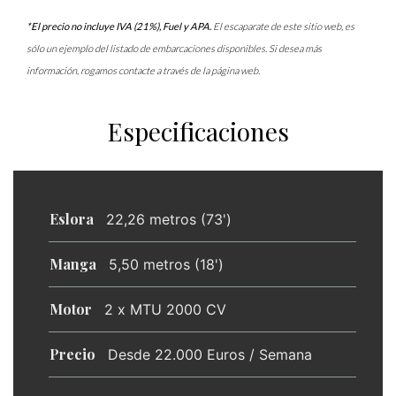
*El precio no incluye IVA (21%), Fuel y APA.
El escaparate de este sitio web, es
sólo un ejemplo del listado de embarcaciones disponibles. Si desea más
información, rogamos contacte a través de la página web.
Especificaciones
Eslora
22,26 metros (73')
Manga
5,50 metros (18')
Motor
2 x MTU 2000 CV
Precio
Desde 22.000 Euros / Semana