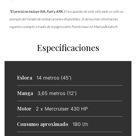
*El precio no incluye IVA, Fuel y APA.
El escaparate de este sitio web, es sólo un
ejemplo del listado de embarcaciones disponibles. Si desea más información,
rogamos contacte a través de la página web. Puerto base en Marina Botafoch.
Especificaciones
Eslora
14 metros (45')
Manga
3,65 metros (12')
Motor
2 x Mercruiser 430 HP
Consumo aproximado
180 l/h