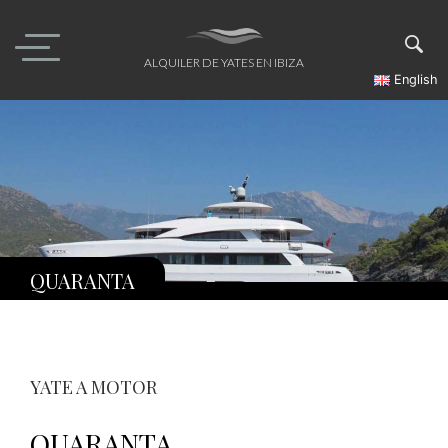
Skip
to
content
ALQUILER DE YATES EN IBIZA
English
QUARANTA
YATE A MOTOR
QUARANTA