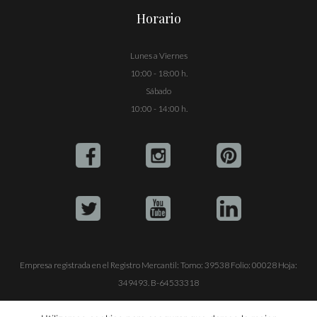
Horario
Lunes a Viernes
10:00 - 18:00 h.
Sábado
10:00 - 14:00 h.
Empresa registrada en el Registro Mercantil: Tomo: 39538 Folio: 00028 Hoja:
349493. B-64533318
ALQUILE SU YATE
VENTA DE YATES
TRABAJE CON NOSOTROS