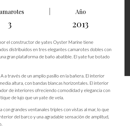
amarotes
Año
3
2013
por el constructor de yates Oyster Marine tiene
tados distribuidos en tres elegantes camarotes dobles con
una gran plataforma de baño abatible. El yate fue botado
a través de un amplio pasillo en la bañera. El interior
dia altura, con bandas blancas horizontales. El interior
ador de interiores ofreciendo comodidad y elegancia con
ique de lujo que un yate de vela.
a con grandes ventanales triples con vistas al mar, lo que
interior del barco y una agradable sensación de amplitud,
o.