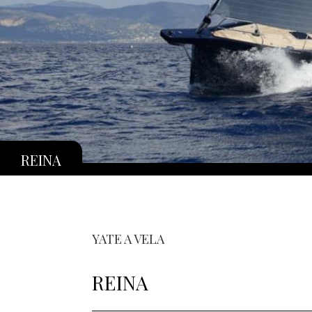
REINA
YATE A VELA
REINA