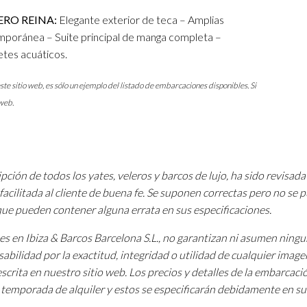
ERO REINA:
Elegante exterior de teca – Amplias
mporánea – Suite principal de manga completa –
etes acuáticos.
ste sitio web, es sólo un ejemplo del listado de embarcaciones disponibles. Si
web.
pción de todos los yates, veleros y barcos de lujo, ha sido revisada
facilitada al cliente de buena fe. Se suponen correctas pero no se
 que pueden contener alguna errata en sus especificaciones.
tes en Ibiza & Barcos Barcelona S.L., no garantizan ni asumen ning
sabilidad por la exactitud, integridad o utilidad de cualquier image
scrita en nuestro sitio web. Los precios y detalles de la embarcac
a temporada de alquiler y estos se especificarán debidamente en su