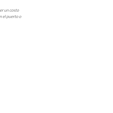
ner un costo
n el puerto o