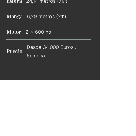
Eslora
24,14 metros (79')
Manga
6,29 metros (21')
Motor
2 x 600 hp
Desde 34.000 Euros /
Precio
Semana