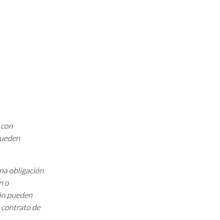
 con
 pueden
una obligación
n o
ión pueden
 contrato de