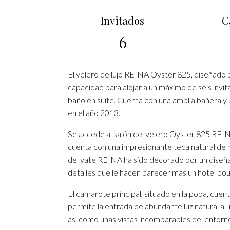
Invitados
C
6
El velero de lujo REINA Oyster 825, diseñado 
capacidad para alojar a un máximo de seis invi
baño en suite. Cuenta con una amplia bañera y 
en el año 2013.
Se accede al salón del velero Oyster 825 REINA 
cuenta con una impresionante teca natural de me
del yate REINA ha sido decorado por un diseñ
detalles que le hacen parecer más un hotel bout
El camarote principal, situado en la popa, cuent
permite la entrada de abundante luz natural al 
así como unas vistas incomparables del entorn