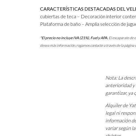
CARACTERÍSTICAS DESTACADAS DEL VEL
cubiertas de teca – Decoración interior conte
Plataforma de baño – Amplia selección de jugu
*El precio no incluye IVA (21%), Fuel y APA.
El escaparate de e
desea más información, rogamos contacte a través de la página 
Nota: La descri
anterioridad y 
garantizar, ya
Alquiler de Ya
legal ni respon
información de
variar según l
chárter.