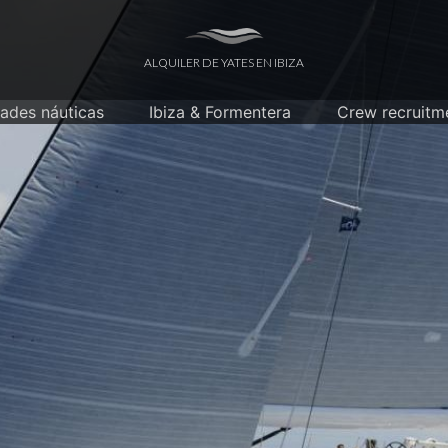
ALQUILER DE YATES EN IBIZA
dades náuticas
Ibiza & Formentera
Crew recruitm