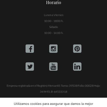
Horario
Lunes a Viernes
10:00 - 18:00 h.
Sábado
10:00 - 14:00 h.
Empresa registrada en el Registro Mercantil: Tomo: 39538 Folio: 00028 Hoja:
349493. B-64533318
ALQUILE SU YATE
VENTA DE YATES
TRABAJE CON NOSOTROS
Utilizamos cookies para asegurar que damos la mejor