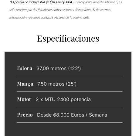
*El precio no incluye IVA (21%), Fuel y APA.
El escaparate de este sitio web, es
sólo un ejemplo del listado de embarcaciones disponibles. Si desea más
información, rogamos contacte a través de la página web.
Especificaciones
Eslora
37,00 metros (122')
Manga
7,50 metros (25')
Motor
2 x MTU 2400 potencia
Precio
Desde 68.000 Euros / Semana