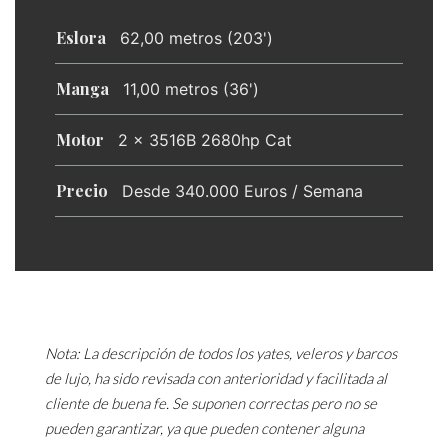
Eslora
62,00 metros (203')
Manga
11,00 metros (36')
Motor
2 x 3516B 2680hp Cat
Precio
Desde 340.000 Euros / Semana
Nota: La descripción de todos los yates, veleros y barcos
de lujo, ha sido revisada con anterioridad y facilitada al
cliente de buena fe. Se suponen correctas pero no se
pueden garantizar, ya que pueden contener alguna