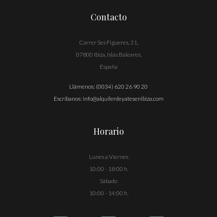
Contacto
Carrer Ses Figueres, 31,
07800 Ibiza, Islas Baleares,
España
Llámenos:
(0034) 620 26 90 20
Escríbanos:
info@alquilerdeyatesenibiza.com
Horario
Lunes a Viernes
10:00 - 18:00 h.
Sábado
10:00 - 14:00 h.