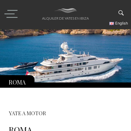
Skip
to
content
ALQUILER DE YATES EN IBIZA
English
ROMA
YATE A MOTOR
ROMA