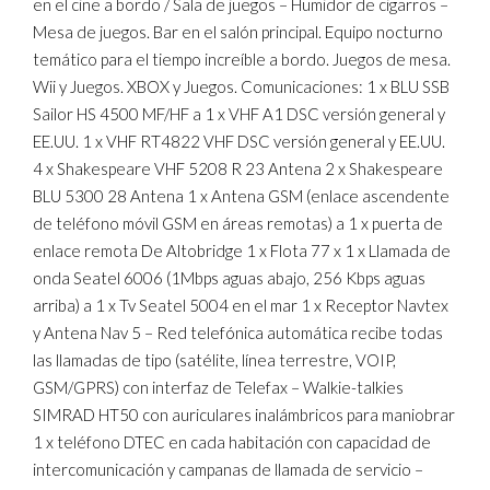
en el cine a bordo / Sala de juegos – Humidor de cigarros –
Mesa de juegos. Bar en el salón principal. Equipo nocturno
temático para el tiempo increíble a bordo. Juegos de mesa.
Wii y Juegos. XBOX y Juegos. Comunicaciones: 1 x BLU SSB
Sailor HS 4500 MF/HF a 1 x VHF A1 DSC versión general y
EE.UU. 1 x VHF RT4822 VHF DSC versión general y EE.UU.
4 x Shakespeare VHF 5208 R 23 Antena 2 x Shakespeare
BLU 5300 28 Antena 1 x Antena GSM (enlace ascendente
de teléfono móvil GSM en áreas remotas) a 1 x puerta de
enlace remota De Altobridge 1 x Flota 77 x 1 x Llamada de
onda Seatel 6006 (1Mbps aguas abajo, 256 Kbps aguas
arriba) a 1 x Tv Seatel 5004 en el mar 1 x Receptor Navtex
y Antena Nav 5 – Red telefónica automática recibe todas
las llamadas de tipo (satélite, línea terrestre, VOIP,
GSM/GPRS) con interfaz de Telefax – Walkie-talkies
SIMRAD HT50 con auriculares inalámbricos para maniobrar
1 x teléfono DTEC en cada habitación con capacidad de
intercomunicación y campanas de llamada de servicio –