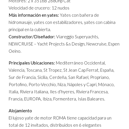
Motores: 2 x 3516B 2680hp Cat
Velocidad de crucero: 12 nudos
Más información en yates:
Yates con bañera de
hidromasaje, yates con estabilizadores, yates con cabina
principal en la cubierta.
Constructor/Diseñador:
Viareggio Superyachts,
NEWCRUISE – Yacht Projects &s Design, Newcruise, Espen
Oeino.
Principales Ubicaciones:
Mediterráneo Occidental,
Valencia, Toscana, St Tropez, St Jean Cap Ferrat, España,
Sur de Francia, Sicilia, Cerdeña, San Rafael, Propriano,
Portofino, Porto-Vecchio, Niza, Nápoles y Capri, Mónaco,
Italia, Riviera Italiana, Iles d’hyeres, Riviera Francesa,
Francia, EUROPA, Ibiza, Formentera, Islas Baleares.
Alojamiento
El lujoso yate de motor ROMA tiene capacidad para un
total de 12 invitados, distribuidos en 6 elegantes