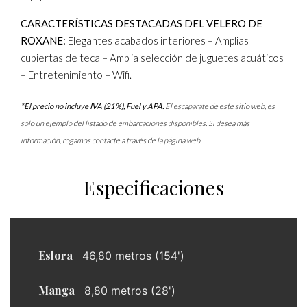
CARACTERÍSTICAS DESTACADAS DEL VELERO DE
ROXANE:
Elegantes acabados interiores – Amplias
cubiertas de teca – Amplia selección de juguetes acuáticos
– Entretenimiento – Wifi.
*El precio no incluye IVA (21%), Fuel y APA.
El escaparate de este sitio web, es
sólo un ejemplo del listado de embarcaciones disponibles. Si desea más
información, rogamos contacte a través de la página web.
Especificaciones
Eslora
46,80 metros (154')
Manga
8,80 metros (28')