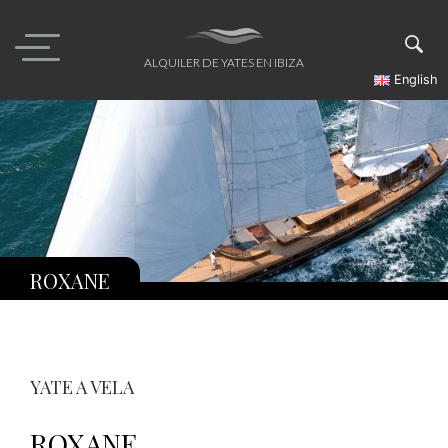
Skip
to
content
ALQUILER DE YATES EN IBIZA
English
ROXANE
YATE A VELA
ROXANE