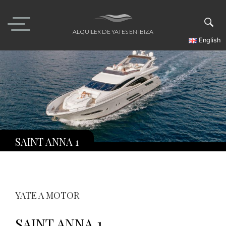
Skip
to
content
ALQUILER DE YATES EN IBIZA
English
SAINT ANNA 1
YATE A MOTOR
SAINT ANNA 1