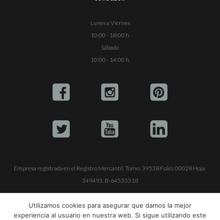
Lunes a Viernes
10:00 - 18:00 h.
Sábado
10:00 - 14:00 h.
Empresa registrada en el Registro Mercantil: Tomo: 39538 Folio: 00028 Hoja:
349493. B-64533318
ALQUILE SU YATE
VENTA DE YATES
TRABAJE CON NOSOTROS
Utilizamos cookies para asegurar que damos la mejor
experiencia al usuario en nuestra web. Si sigue utilizando este