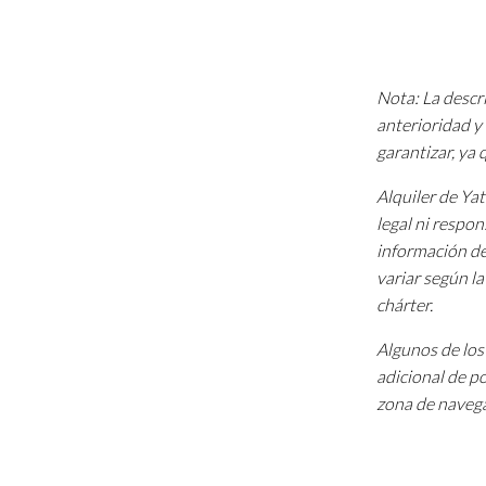
Nota: La descri
anterioridad y 
garantizar, ya
Alquiler de Ya
legal ni respon
información de
variar según l
chárter.
Algunos de los 
adicional de p
zona de navega