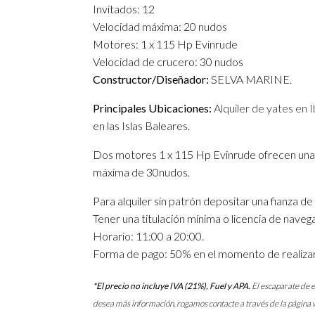
Invitados: 12
Velocidad máxima: 20 nudos
Motores: 1 x 115 Hp Evinrude
Velocidad de crucero: 30 nudos
Constructor/Diseñador:
SELVA MARINE.
Principales Ubicaciones:
Alquiler de yates en I
en las Islas Baleares.
Dos motores 1 x 115 Hp Evinrude ofrecen una 
máxima de 30nudos.
Para alquiler sin patrón depositar una fianza de
Tener una titulación mínima o licencia de naveg
Horario: 11:00 a 20:00.
Forma de pago: 50% en el momento de realizar
*El precio no incluye IVA (21%), Fuel y APA.
El escaparate de e
desea más información, rogamos contacte a través de la página 