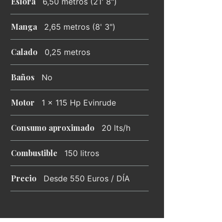
Eslora
6,50 metros (21' 8")
Manga
2,65 metros (8' 3")
Calado
0,25 metros
Baños
No
Motor
1 x 115 Hp Evinrude
Consumo aproximado
20 lts/h
Combustible
150 litros
Precio
Desde 550 Euros / DÍA