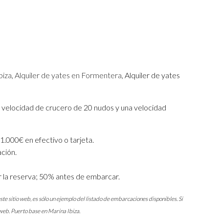
biza
,
Alquiler de yates en Formentera
, Alquiler de yates
velocidad de crucero de 20 nudos y una velocidad
 1.000€ en efectivo o tarjeta.
ación.
 la reserva; 50% antes de embarcar.
ste sitio web, es sólo un ejemplo del listado de embarcaciones disponibles. Si
web. Puerto base en Marina Ibiza.