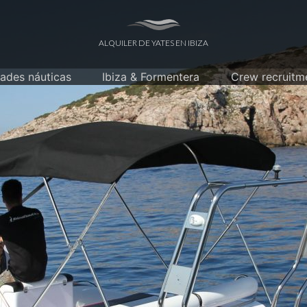
ALQUILER DE YATES EN IBIZA
dades náuticas
Ibiza & Formentera
Crew recruitm