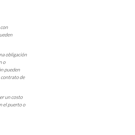
 con
 pueden
una obligación
n o
ión pueden
 contrato de
ner un costo
n el puerto o