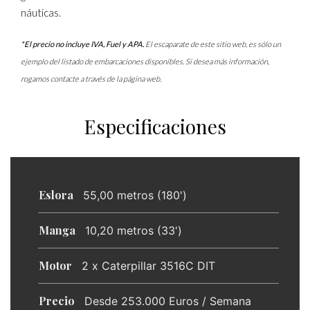
náuticas.
*El precio no incluye IVA, Fuel y APA.
El escaparate de este sitio web, es sólo un
ejemplo del listado de embarcaciones disponibles. Si desea más información,
rogamos contacte a través de la página web.
Especificaciones
Eslora
55,00 metros (180')
Manga
10,20 metros (33')
Motor
2 x Caterpillar 3516C DIT
Precio
Desde 253.000 Euros / Semana