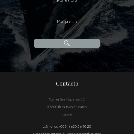
Por eslora
Por precio
Contacto
Carrer Ses Figueres, 31,
07800 Ibiza, Islas Baleares,
España
Llámenos:
(0034) 620 26 90 20
Escríbanos:
info@alquilerdeyatesenibiza.com