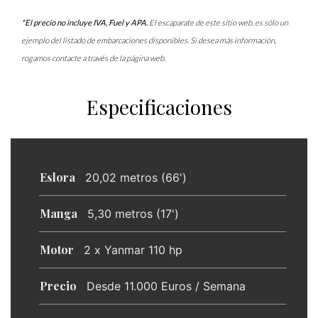
*El precio no incluye IVA, Fuel y APA.
El escaparate de este sitio web, es sólo un
ejemplo del listado de embarcaciones disponibles. Si desea más información,
rogamos contacte a través de la página web.
Especificaciones
Eslora
20,02 metros (66')
Manga
5,30 metros (17')
Motor
2 x Yanmar 110 hp
Precio
Desde 11.000 Euros / Semana