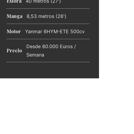
Eslora
40 metros (27')
Manga
8,53 metros (26')
Motor
Yanmar 6HYM-ETE 500cv
Desde 80.000 Euros /
Precio
Semana