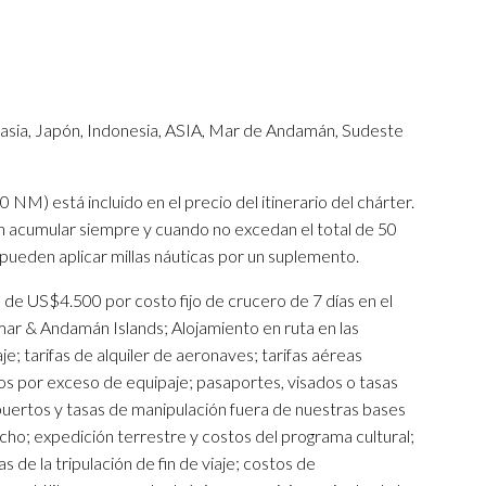
lasia, Japón, Indonesia, ASIA, Mar de Andamán, Sudeste
0 NM) está incluido en el precio del itinerario del chárter.
den acumular siempre y cuando no excedan el total de 50
pueden aplicar millas náuticas por un suplemento.
n de US$4.500 por costo fijo de crucero de 7 días en el
ar & Andamán Islands; Alojamiento en ruta en las
iaje; tarifas de alquiler de aeronaves; tarifas aéreas
gos por exceso de equipaje; pasaportes, visados o tasas
puertos y tasas de manipulación fuera de nuestras bases
cho; expedición terrestre y costos del programa cultural;
 de la tripulación de fin de viaje; costos de