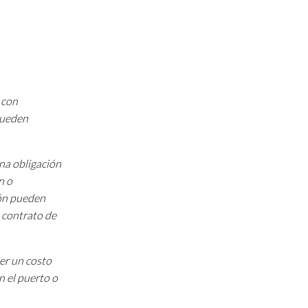
 con
 pueden
una obligación
n o
ión pueden
 contrato de
ner un costo
n el puerto o