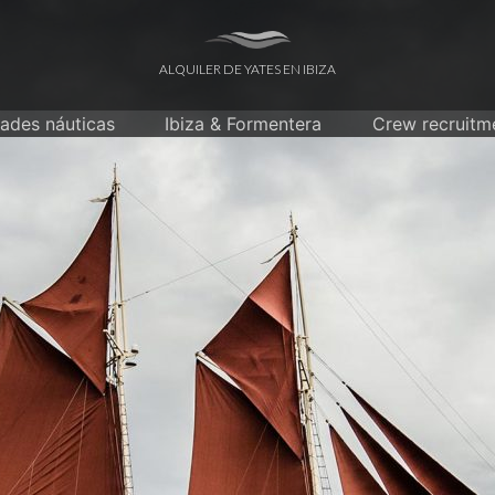
ALQUILER DE YATES EN IBIZA
dades náuticas
Ibiza & Formentera
Crew recruitm