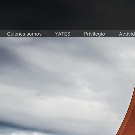
Skip
to
content
Quiénes somos
YATES
Privilegio
Activi