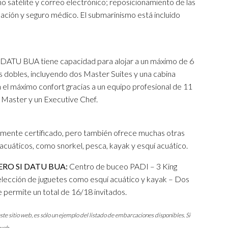
o satélite y correo electrónico; reposicionamiento de las
lación y seguro médico. El submarinismo está incluido
SI DATU BUA tiene capacidad para alojar a un máximo de 6
s dobles, incluyendo dos Master Suites y una cabina
n el máximo confort gracias a un equipo profesional de 11
Master y un Executive Chef.
mente certificado, pero también ofrece muchas otras
acuáticos, como snorkel, pesca, kayak y esquí acuático.
RO SI DATU BUA:
Centro de buceo PADI – 3 King
selección de juguetes como esquí acuático y kayak – Dos
permite un total de 16/18 invitados.
ste sitio web, es sólo un ejemplo del listado de embarcaciones disponibles. Si
web.