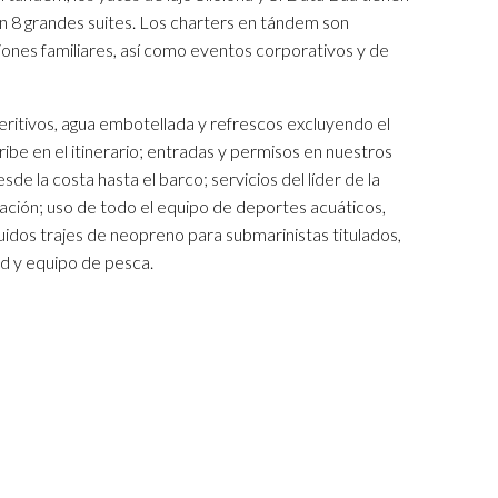
en 8 grandes suites. Los charters en tándem son
ones familiares, así como eventos corporativos y de
aperitivos, agua embotellada y refrescos excluyendo el
ibe en el itinerario; entradas y permisos en nuestros
e la costa hasta el barco; servicios del líder de la
ulación; uso de todo el equipo de deportes acuáticos,
uidos trajes de neopreno para submarinistas titulados,
rd y equipo de pesca.