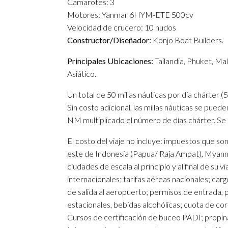
Camarotes: 3
Motores: Yanmar 6HYM-ETE 500cv
Velocidad de crucero: 10 nudos
Constructor/Diseñador:
Konjo Boat Builders.
Principales Ubicaciones:
Tailandia, Phuket, Ma
Asiático.
Un total de 50 millas náuticas por día chárter (5
Sin costo adicional, las millas náuticas se pue
NM multiplicado el número de días chárter. Se 
El costo del viaje no incluye: impuestos que so
este de Indonesia (Papua/ Raja Ampat), Myanm
ciudades de escala al principio y al final de su v
internacionales; tarifas aéreas nacionales; car
de salida al aeropuerto; permisos de entrada, 
estacionales, bebidas alcohólicas; cuota de cor
Cursos de certificación de buceo PADI; propinas