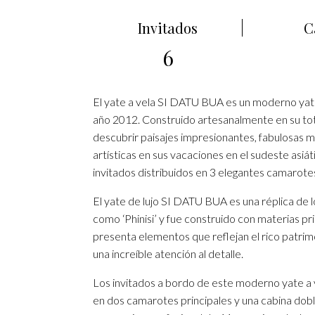
Invitados
C
6
El yate a vela SI DATU BUA es un moderno yate 
año 2012. Construido artesanalmente en su tota
descubrir paisajes impresionantes, fabulosas m
artísticas en sus vacaciones en el sudeste asiá
invitados distribuidos en 3 elegantes camarote
El yate de lujo SI DATU BUA es una réplica de
como ‘Phinisi’ y fue construido con materias p
presenta elementos que reflejan el rico patrimon
una increíble atención al detalle.
Los invitados a bordo de este moderno yate a v
en dos camarotes principales y una cabina dobl