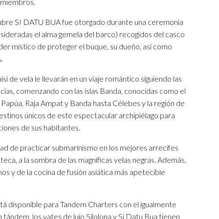
s miembros.
nombre SI DATU BUA fue otorgado durante una ceremonia
ideradas el alma gemela del barco) recogidos del casco
der místico de proteger el buque, su dueño, así como
.
si de vela le llevarán en un viaje romántico siguiendo las
pecias, comenzando con las islas Banda, conocidas como el
 Papúa, Raja Ampat y Banda hasta Célebes y la región de
stinos únicos de este espectacular archipiélago para
iciones de sus habitantes.
ad de practicar submarinismo en los mejores arrecifes
 teca, a la sombra de las magníficas velas negras. Además,
nos y de la cocina de fusión asiática más apetecible
stá disponible para Tandem Charters con el igualmente
tándem, los yates de lujo Silolona y Si Datu Bua tienen