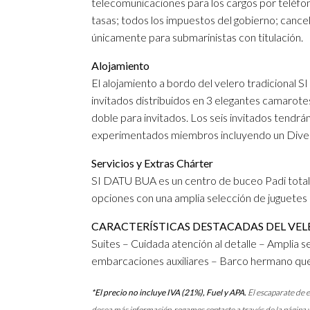
telecomunicaciones para los cargos por teléfon
tasas; todos los impuestos del gobierno; cance
únicamente para submarinistas con titulación.
Alojamiento
El alojamiento a bordo del velero tradicional 
invitados distribuidos en 3 elegantes camarote
doble para invitados. Los seis invitados tendrá
experimentados miembros incluyendo un Dive 
Servicios y Extras Chárter
SI DATU BUA es un centro de buceo Padi total
opciones con una amplia selección de juguetes 
CARACTERÍSTICAS DESTACADAS DEL VELE
Suites – Cuidada atención al detalle – Amplia 
embarcaciones auxiliares – Barco hermano que 
*El precio no incluye IVA (21%), Fuel y APA.
El escaparate de e
desea más información, rogamos contacte a través de la página 