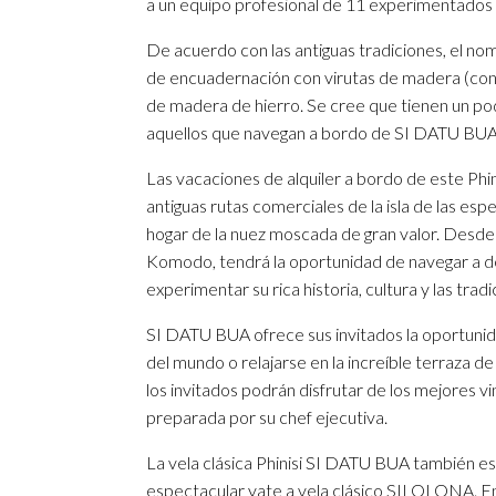
a un equipo profesional de 11 experimentado
De acuerdo con las antiguas tradiciones, el 
de encuadernación con virutas de madera (cons
de madera de hierro. Se cree que tienen un po
aquellos que navegan a bordo de SI DATU BUA
Las vacaciones de alquiler a bordo de este Phini
antiguas rutas comerciales de la isla de las es
hogar de la nuez moscada de gran valor. Desde
Komodo, tendrá la oportunidad de navegar a de
experimentar su rica historia, cultura y las trad
SI DATU BUA ofrece sus invitados la oportunid
del mundo o relajarse en la increíble terraza de
los invitados podrán disfrutar de los mejores vi
preparada por su chef ejecutiva.
La vela clásica Phinisi SI DATU BUA también e
espectacular yate a vela clásico SILOLONA. En 