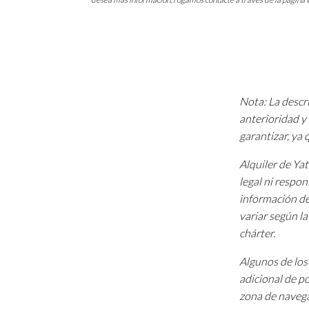
Nota: La descri
anterioridad y 
garantizar, ya
Alquiler de Ya
legal ni respon
información de
variar según l
chárter.
Algunos de los 
adicional de p
zona de navega