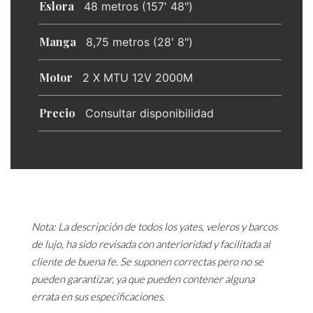
Eslora
48 metros (157' 48")
Manga
8,75 metros (28' 8")
Motor
2 X MTU 12V 2000M
Precio
Consultar disponibilidad
Nota: La descripción de todos los yates, veleros y barcos
de lujo, ha sido revisada con anterioridad y facilitada al
cliente de buena fe. Se suponen correctas pero no se
pueden garantizar, ya que pueden contener alguna
errata en sus especificaciones.