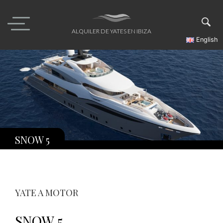
Skip
to
content
ALQUILER DE YATES EN IBIZA
English
SNOW 5
YATE A MOTOR
SNOW 5