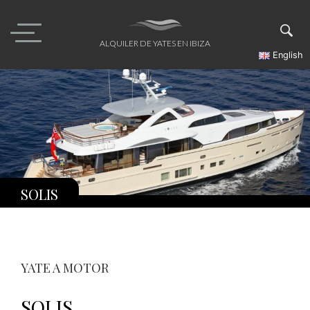
Skip
to
content
ALQUILER DE YATES EN IBIZA
English
SOLIS
YATE A MOTOR
SOLIS