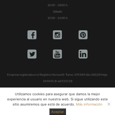
10:00 - 18:00 h.
Sábado
10:00 - 14:00 h.
Empresa registrada en el Registro Mercantil: Tomo: 39538 Folio: 00028 Hoja:
349493. B-64533318
ALQUILE SU YATE
VENTA DE YATES
TRABAJE CON NOSOTROS
Utilizamos cookies para asegurar que damos la mejor
experiencia al usuario en nuestra web. Si sigue utilizando este
© Copyright 1990-2026
ALQUILER DE YATES EN IBIZA S.L.
sitio asumiremos que está de acuerdo.
Más información
Aceptar