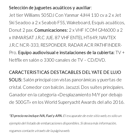
Selección de juguetes acuáticos y auxiliar
:
Jet tier Williams 505DJ Con Yanmar 4JH4 110 cv a 2 x Jet
Ski Seadoo a 2 x Seabob F5S, Wakeboard, Esquís acuáticos,
Donut 2 pax.
Comunicaciones:
2 x VHF ICOM GM6000 a 2
x INMARSAT J.R.C JUE. 87 VHF ENTEL HT649, NAVTEX
J.R.C NCR-333, RESPONDER. RADAR ACR PATHFINDER-
Pro.
Equipo audiovisual e instalaciones de la cubierta:
TV +
Netflix en salón o 3300 canales de TV – CD/DVD.
CARACTERISTICAS DESTACABLES DEL YATE DE LUJO
SOLIS:
Salón principal con vistas panorámicas y puertas de
cristal. Comedor con balcón. Jacuzzi. Dos suites principales.
Ganador en la categoría «Desplazamiento M/Y por debajo
de 500GT» en los World Superyacht Awards del año 2016.
*El precio no incluye IVA, Fuel y APA.
El escaparate de este sitio web, es sólo un
ejemplo del listado de embarcaciones disponibles. Si desea más información,
rogamos contacte a través de la página web.