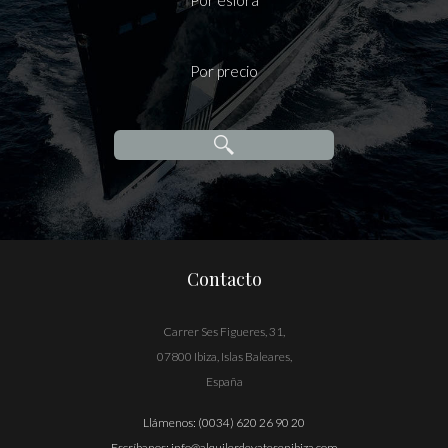
Por eslora
Por precio
Contacto
Carrer Ses Figueres, 31,
07800 Ibiza, Islas Baleares,
España
Llámenos:
(0034) 620 26 90 20
Escríbanos:
info@alquilerdeyatesenibiza.com