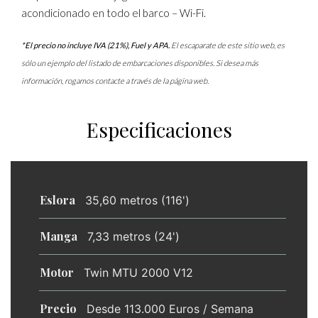
acondicionado en todo el barco – Wi-Fi.
*El precio no incluye IVA (21%), Fuel y APA.
El escaparate de este sitio web, es
sólo un ejemplo del listado de embarcaciones disponibles. Si desea más
información, rogamos contacte a través de la página web.
Especificaciones
Eslora
35,60 metros (116')
Manga
7,33 metros (24')
Motor
Twin MTU 2000 V12
Precio
Desde 113.000 Euros / Semana