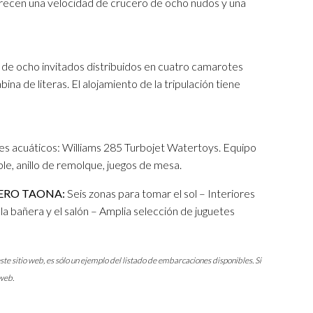
en una velocidad de crucero de ocho nudos y una
 de ocho invitados distribuidos en cuatro camarotes
bina de literas. El alojamiento de la tripulación tiene
tes acuáticos: Williams 285 Turbojet Watertoys. Equipo
le, anillo de remolque, juegos de mesa.
LERO TAONA:
Seis zonas para tomar el sol – Interiores
 bañera y el salón – Amplia selección de juguetes
ste sitio web, es sólo un ejemplo del listado de embarcaciones disponibles. Si
web.