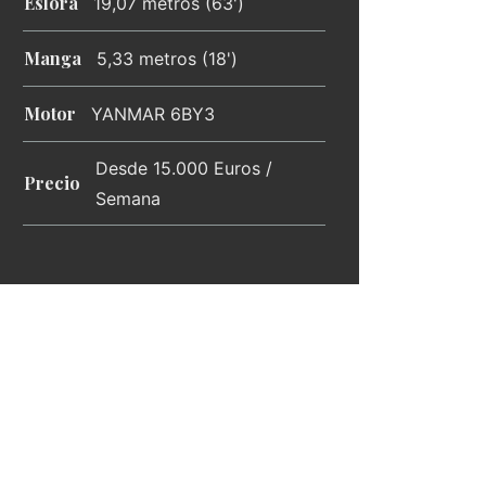
Eslora
19,07 metros (63')
Manga
5,33 metros (18')
Motor
YANMAR 6BY3
Desde 15.000 Euros /
Precio
Semana