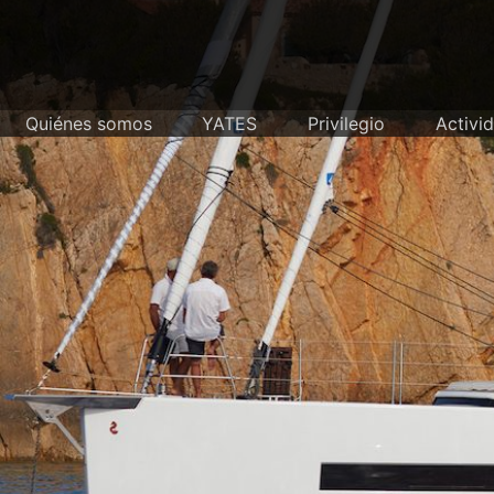
Skip
to
content
Quiénes somos
YATES
Privilegio
Activi