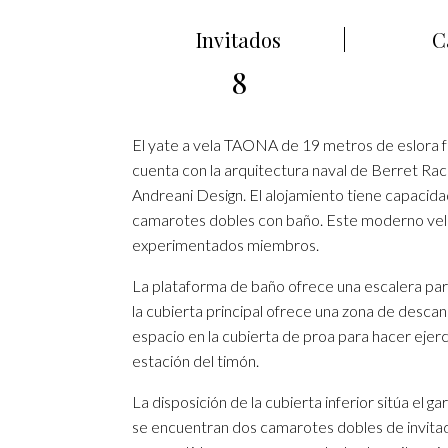
Invitados
C
8
El yate a vela TAONA de 19 metros de eslora fu
cuenta con la arquitectura naval de Berret R
Andreani Design. El alojamiento tiene capacida
camarotes dobles con baño. Este moderno vele
experimentados miembros.
La plataforma de baño ofrece una escalera para 
la cubierta principal ofrece una zona de desca
espacio en la cubierta de proa para hacer ejerci
estación del timón.
La disposición de la cubierta inferior sitúa el ga
se encuentran dos camarotes dobles de invitad