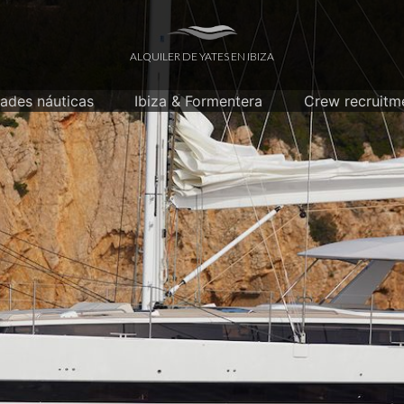
ALQUILER DE YATES EN IBIZA
dades náuticas
Ibiza & Formentera
Crew recruitm