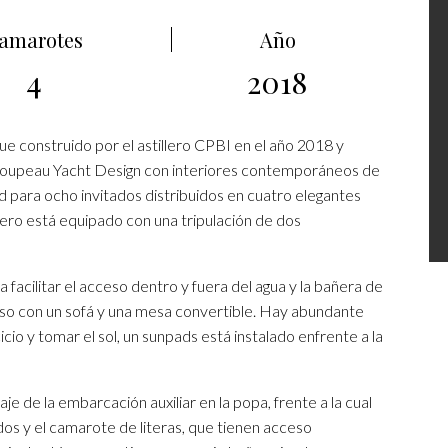
amarotes
Año
4
2018
e construido por el astillero CPBI en el año 2018 y
acoupeau Yacht Design con interiores contemporáneos de
d para ocho invitados distribuidos en cuatro elegantes
ro está equipado con una tripulación de dos
facilitar el acceso dentro y fuera del agua y la bañera de
nso con un sofá y una mesa convertible. Hay abundante
cio y tomar el sol, un sunpads está instalado enfrente a la
raje de la embarcación auxiliar en la popa, frente a la cual
os y el camarote de literas, que tienen acceso