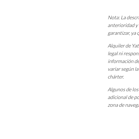
Nota: La descri
anterioridad y 
garantizar, ya
Alquiler de Ya
legal ni respon
información de
variar según l
chárter.
Algunos de los 
adicional de p
zona de navega