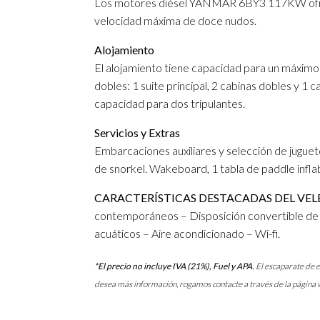
Los motores diésel YANMAR 6BY3 117KW ofrec
velocidad máxima de doce nudos.
Alojamiento
El alojamiento tiene capacidad para un máximo
dobles: 1 suite principal, 2 cabinas dobles y 1 ca
capacidad para dos tripulantes.
Servicios y Extras
Embarcaciones auxiliares y selección de jugue
de snorkel. Wakeboard, 1 tabla de paddle inflab
CARACTERÍSTICAS DESTACADAS DEL VE
contemporáneos – Disposición convertible de la
acuáticos – Aire acondicionado – Wi-fi.
*El precio no incluye IVA (21%), Fuel y APA.
El escaparate de e
desea más información, rogamos contacte a través de la página 