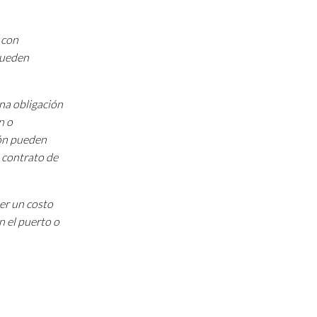
 con
 pueden
una obligación
n o
ión pueden
 contrato de
ner un costo
n el puerto o