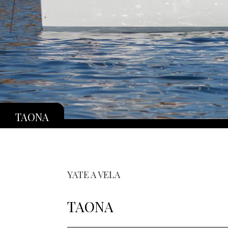
TAONA
YATE A VELA
TAONA