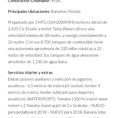
Constructor/Diseñador:
RIVA.
Principales Ubicaciones:
Bahamas, Florida.
Propulsado por 2 MTU (16V2000M93) motores diésel de
2.435 CV. El yate a motor Tasty Waves ofrece una
velocidad máxima de 28 nudos, y navega cómodamente a
26 nudos. Con sus 8.700 tanques de combustible tiene
una autonomía aproximada de 320 millas náuticas a 22
nudos de velocidad. Sus tanques de agua almacenan
alrededor de 1.230 de agua dulce.
Servicios chárter y extras
Embarcaciones auxiliares y selección de juguetes
acuáticos:- 6,5 metros de eslora jet custom, tender 4
metros de eslora, tender (utilizado para deportes
acuáticos). WATERSPORTS: Yamaha 1100 fx cruiser wave
runner x 2 Yamaha stand up jet ski 2 x Seabobs – NUEVO
para pedalboard 2018 – NUEVO para 2018. Banana Jobe