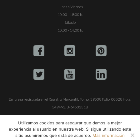
Lunes a Viernes
10:00 - 18:00 h.
Sábado
10:00 - 14:00 h.
Empresa registrada en el Registro Mercantil: Tomo: 39538 Folio: 00028 Hoja:
349493. B-64533318
ALQUILE SU YATE
VENTA DE YATES
TRABAJE CON NOSOTROS
Utilizamos cookies para asegurar que damos la mejor
experiencia al usuario en nuestra web. Si sigue utilizando este
© Copyright 1990-2026
ALQUILER DE YATES EN IBIZA S.L.
sitio asumiremos que está de acuerdo.
Más información