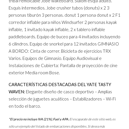
tribal remolcable Jobe wakeboard. Slalom esquí adulto.
Esquís intermedios. Jobe crusher tubos (donuts) x 2 3
personas tiburón 3 personas. donut 1 persona donut x 2 F1
corredor inflable para niños Windsurfer 2 personas kayak
inflable, 1 invitado kayak inflable, 2 x tablero inflable
paddleboards. Equipo de buceo para 4 invitados incluyendo
6 cilindros. Equipo de snorkel para 12 invitados GIMNASIO
A BORDO: Cinta de correr. Bicicleta de ejercicios TRX
Varios. Equipos de Gimnasio. Equipo Audiovisual e
Instalaciones de Cubierta: Pantalla de proyección de cine
exterior Media room Bose.
CARACTERÍSTICAS DESTACADAS DEL YATE TASTY
WAVEN:
Elegante diseño de casco deportivo – Amplias
selección de juguetes acuáticos – Estabilizadores – Wi-Fi
en todo el barco.
*El precio no incluye IVA (21%), Fuel y APA.
El escaparate de este sitio web, es
sólo un ejemplo del listado de embarcaciones disponibles. Si desea más