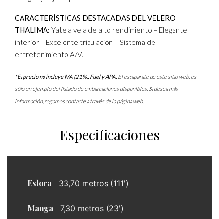
CARACTERÍSTICAS DESTACADAS DEL VELERO
THALIMA:
Yate a vela de alto rendimiento – Elegante
interior – Excelente tripulación – Sistema de
entretenimiento A/V.
*El precio no incluye IVA (21%), Fuel y APA.
El escaparate de este sitio web, es
sólo un ejemplo del listado de embarcaciones disponibles. Si desea más
información, rogamos contacte a través de la página web.
Especificaciones
Eslora
33,70 metros (111')
Manga
7,30 metros (23')