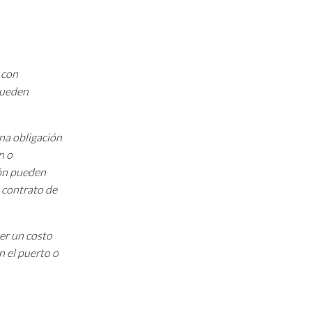
 con
 pueden
una obligación
n o
ión pueden
 contrato de
ner un costo
n el puerto o