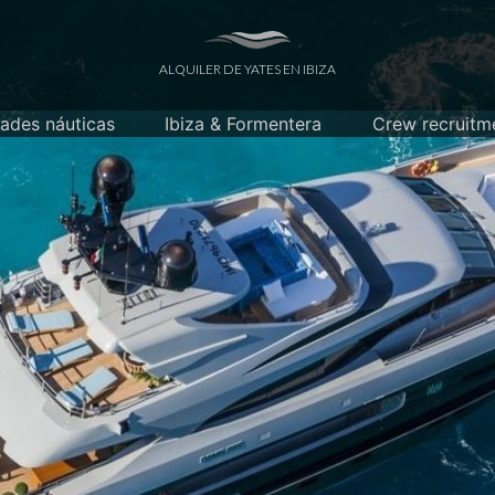
ALQUILER DE YATES EN IBIZA
dades náuticas
Ibiza & Formentera
Crew recruitm