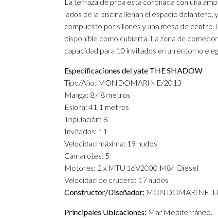
La terraza de proa está coronada con una ampli
lados de la piscina llenan el espacio delantero,
compuesto por sillones y una mesa de centro. L
disponible como cubierta. La zona de comedor p
capacidad para 10 invitados en un entorno ele
Especificaciones del yate THE SHADOW
Tipo/Año: MONDOMARINE/2013
Manga: 8,48 metros
Eslora: 41,1 metros
Tripulación: 8
Invitados: 11
Velocidad máxima: 19 nudos
Camarotes: 5
Motores: 2 x MTU 16V2000 M84 Diésel
Velocidad de crucero: 17 nudos
Constructor/Diseñador:
MONDOMARINE, LUCA 
Principales Ubicaciones:
Mar Mediterráneo.