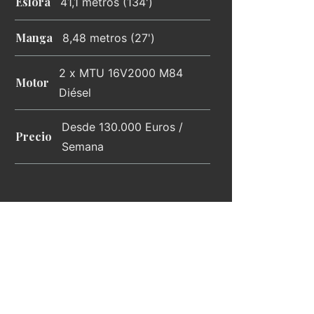
Eslora
41,1 metros (134')
Manga
8,48 metros (27')
2 x MTU 16V2000 M84
Motor
Diésel
Desde 130.000 Euros /
Precio
Semana