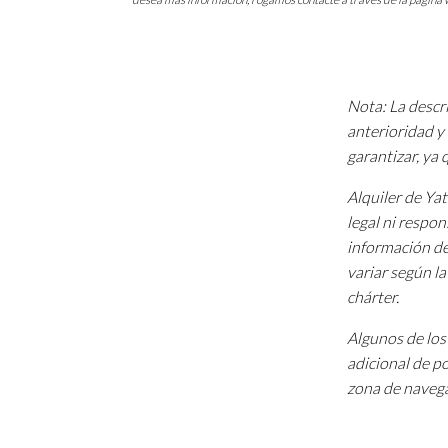
Nota: La descri
anterioridad y 
garantizar, ya
Alquiler de Ya
legal ni respon
información de
variar según l
chárter.
Algunos de los 
adicional de p
zona de navega