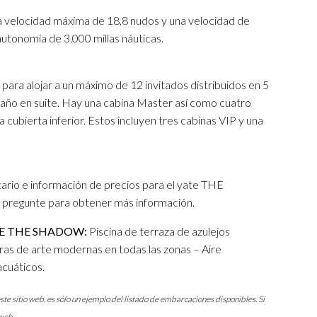
elocidad máxima de 18,8 nudos y una velocidad de
utonomía de 3.000 millas náuticas.
para alojar a un máximo de 12 invitados distribuidos en 5
ño en suite. Hay una cabina Master así como cuatro
a cubierta inferior. Estos incluyen tres cabinas VIP y una
rio e información de precios para el yate THE
pregunte para obtener más información.
TE THE SHADOW:
Piscina de terraza de azulejos
as de arte modernas en todas las zonas – Aire
acuáticos.
ste sitio web, es sólo un ejemplo del listado de embarcaciones disponibles. Si
web.