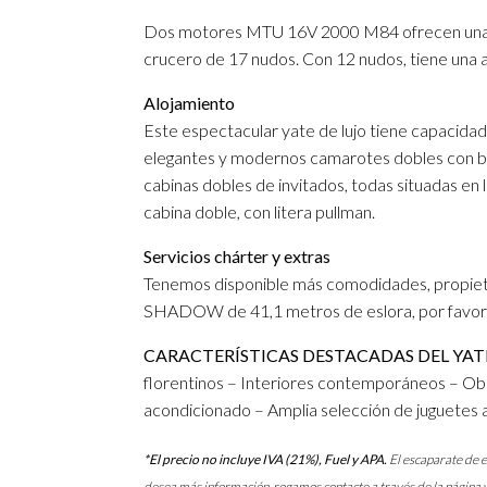
Dos motores MTU 16V 2000 M84 ofrecen una v
crucero de 17 nudos. Con 12 nudos, tiene una a
Alojamiento
Este espectacular yate de lujo tiene capacidad 
elegantes y modernos camarotes dobles con ba
cabinas dobles de invitados, todas situadas en l
cabina doble, con litera pullman.
Servicios chárter y extras
Tenemos disponible más comodidades, propieta
SHADOW de 41,1 metros de eslora, por favor 
CARACTERÍSTICAS DESTACADAS DEL YA
florentinos – Interiores contemporáneos – Obr
acondicionado – Amplia selección de juguetes 
*El precio no incluye IVA (21%), Fuel y APA.
El escaparate de e
desea más información, rogamos contacte a través de la página 