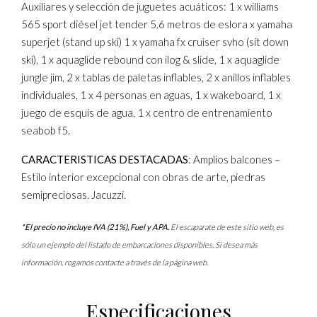
Auxiliares y selección de juguetes acuáticos: 1 x williams
565 sport diésel jet tender 5,6 metros de eslora x yamaha
superjet (stand up ski) 1 x yamaha fx cruiser svho (sit down
ski), 1 x aquaglide rebound con ilog & slide, 1 x aquaglide
jungle jim, 2 x tablas de paletas inflables, 2 x anillos inflables
individuales, 1 x 4 personas en aguas, 1 x wakeboard, 1 x
juego de esquís de agua, 1 x centro de entrenamiento
seabob f5.
CARACTERISTICAS DESTACADAS
: Amplios balcones –
Estilo interior excepcional con obras de arte, piedras
semipreciosas. Jacuzzi.
*El precio no incluye IVA (21%), Fuel y APA.
El escaparate de este sitio web, es
sólo un ejemplo del listado de embarcaciones disponibles. Si desea más
información, rogamos contacte a través de la página web.
Especificaciones