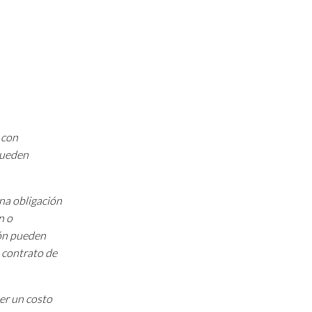
 con
 pueden
una obligación
n o
ión pueden
 contrato de
ner un costo