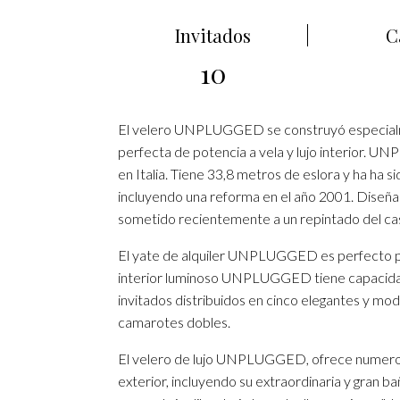
Invitados
C
10
El velero UNPLUGGED se construyó especialme
perfecta de potencia a vela y lujo interior. 
en Italia. Tiene 33,8 metros de eslora y ha h
incluyendo una reforma en el año 2001. Diseña
sometido recientemente a un repintado del casc
El yate de alquiler UNPLUGGED es perfecto par
interior luminoso UNPLUGGED tiene capacida
invitados distribuidos en cinco elegantes y mo
camarotes dobles.
El velero de lujo UNPLUGGED, ofrece numerosa
exterior, incluyendo su extraordinaria y gran b