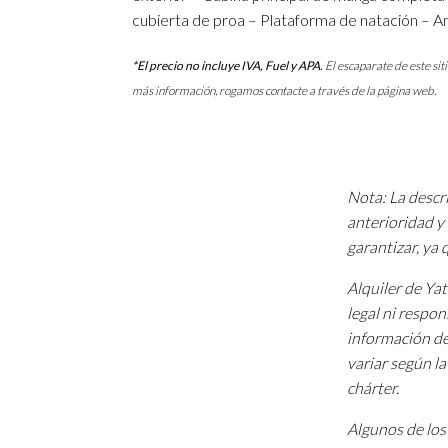
cubierta de proa – Plataforma de natación – Am
*El precio no incluye IVA, Fuel y APA.
El escaparate de este sit
más información, rogamos contacte a través de la página web.
Nota: La descri
anterioridad y 
garantizar, ya
Alquiler de Ya
legal ni respon
información de
variar según l
chárter.
Algunos de los 