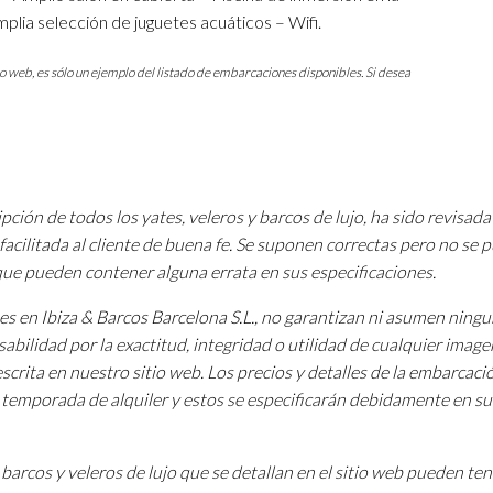
plia selección de juguetes acuáticos – Wifi.
io web, es sólo un ejemplo del listado de embarcaciones disponibles. Si desea
pción de todos los yates, veleros y barcos de lujo, ha sido revisada
facilitada al cliente de buena fe. Se suponen correctas pero no se
 que pueden contener alguna errata en sus especificaciones.
tes en Ibiza & Barcos Barcelona S.L., no garantizan ni asumen ning
sabilidad por la exactitud, integridad o utilidad de cualquier image
scrita en nuestro sitio web. Los precios y detalles de la embarcac
a temporada de alquiler y estos se especificarán debidamente en su
barcos y veleros de lujo que se detallan en el sitio web pueden te