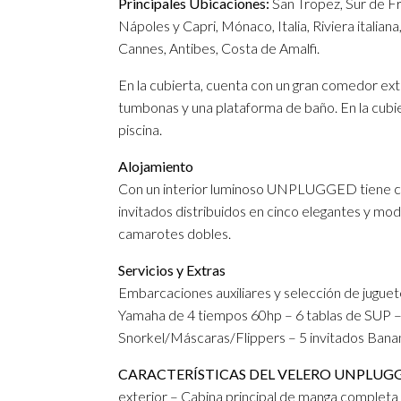
Principales Ubicaciones:
San Tropez, Sur de Fra
Nápoles y Capri, Mónaco, Italia, Riviera italiana
Cannes, Antibes, Costa de Amalfi.
En la cubierta, cuenta con un gran comedor ext
tumbonas y una plataforma de baño. En la cubie
piscina.
Alojamiento
Con un interior luminoso UNPLUGGED tiene c
invitados distribuidos en cinco elegantes y mo
camarotes dobles.
Servicios y Extras
Embarcaciones auxiliares y selección de jugue
Yamaha de 4 tiempos 60hp – 6 tablas de SUP 
Snorkel/Máscaras/Flippers – 5 invitados Ban
CARACTERÍSTICAS DEL VELERO UNPLUG
exterior – Cabina principal de manga completa –