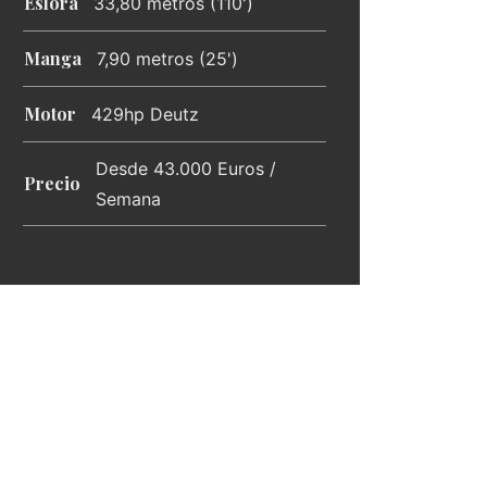
Eslora
33,80 metros (110')
Manga
7,90 metros (25')
Motor
429hp Deutz
Desde 43.000 Euros /
Precio
Semana