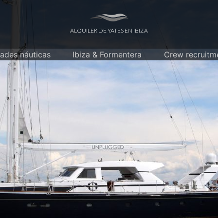
ALQUILER DE YATES EN IBIZA
dades náuticas
Ibiza & Formentera
Crew recruitm