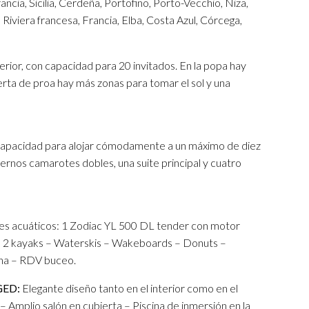
ncia, Sicilia, Cerdeña, Portofino, Porto-Vecchio, Niza,
, Riviera francesa, Francia, Elba, Costa Azul, Córcega,
erior, con capacidad para 20 invitados. En la popa hay
rta de proa hay más zonas para tomar el sol y una
apacidad para alojar cómodamente a un máximo de diez
dernos camarotes dobles, una suite principal y cuatro
tes acuáticos: 1 Zodiac YL 500 DL tender con motor
– 2 kayaks – Waterskis – Wakeboards – Donuts –
ana – RDV buceo.
GED:
Elegante diseño tanto en el interior como en el
 Amplio salón en cubierta – Piscina de inmersión en la