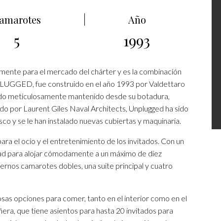
amarotes
Año
5
1993
nte para el mercado del chárter y es la combinación
UNPLUGGED, fue construido en el año 1993 por Valdettaro
a sido meticulosamente mantenido desde su botadura,
do por Laurent Giles Naval Architects, Unplugged ha sido
o y se le han instalado nuevas cubiertas y maquinaria.
a el ocio y el entretenimiento de los invitados. Con un
d para alojar cómodamente a un máximo de diez
dernos camarotes dobles, una suite principal y cuatro
s opciones para comer, tanto en el interior como en el
añera, que tiene asientos para hasta 20 invitados para