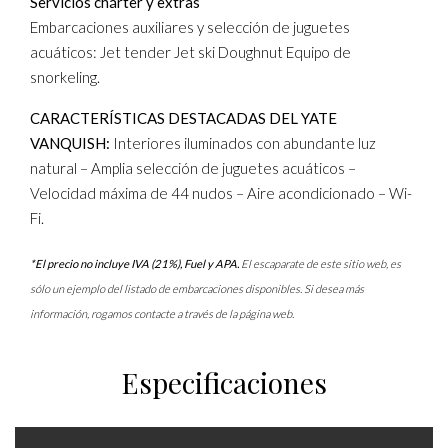
Servicios chárter y extras
Embarcaciones auxiliares y selección de juguetes
acuáticos: Jet tender Jet ski Doughnut Equipo de
snorkeling.
CARACTERÍSTICAS DESTACADAS DEL YATE
VANQUISH:
Interiores iluminados con abundante luz
natural – Amplia selección de juguetes acuáticos –
Velocidad máxima de 44 nudos – Aire acondicionado – Wi-
Fi.
*El precio no incluye IVA (21%), Fuel y APA.
El escaparate de este sitio web, es
sólo un ejemplo del listado de embarcaciones disponibles. Si desea más
información, rogamos contacte a través de la página web.
Especificaciones