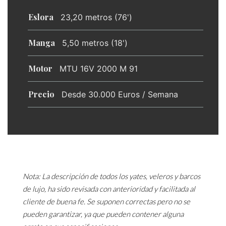
Eslora
23,20 metros (76')
Manga
5,50 metros (18')
Motor
MTU 16V 2000 M 91
Precio
Desde 30.000 Euros / Semana
Nota: La descripción de todos los yates, veleros y barcos
de lujo, ha sido revisada con anterioridad y facilitada al
cliente de buena fe. Se suponen correctas pero no se
pueden garantizar, ya que pueden contener alguna