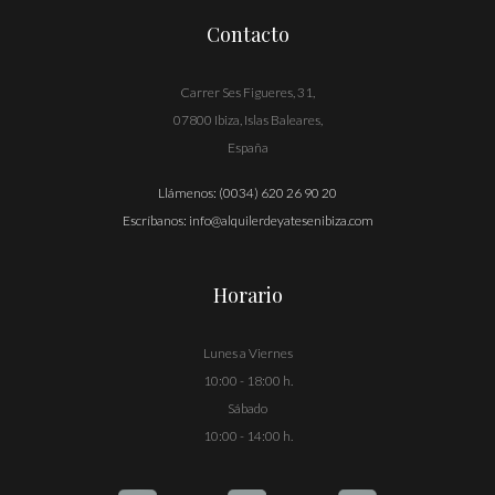
Contacto
Carrer Ses Figueres, 31,
07800 Ibiza, Islas Baleares,
España
Llámenos:
(0034) 620 26 90 20
Escríbanos:
info@alquilerdeyatesenibiza.com
Horario
Lunes a Viernes
10:00 - 18:00 h.
Sábado
10:00 - 14:00 h.