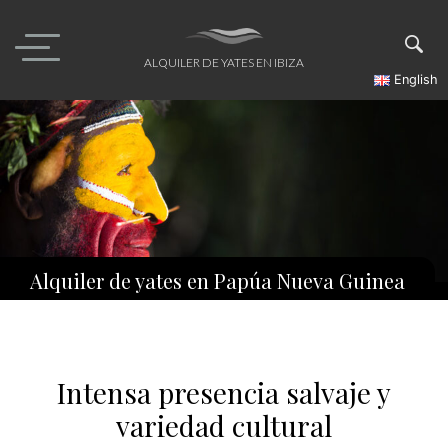
Skip
to
content
ALQUILER DE YATES EN IBIZA
English
Alquiler de yates en Papúa Nueva Guinea
Intensa presencia salvaje y
variedad cultural