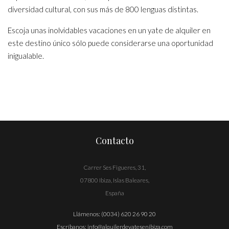
diversidad cultural, con sus más de 800 lenguas distintas.
Escoja unas inolvidables vacaciones en un yate de alquiler en
este destino único sólo puede considerarse una oportunidad
inigualable.
Contacto
Carrer Ses Figueres, 31,
07800 Ibiza, Islas Baleares,
España
Llámenos:
(0034) 620 26 90 20
Escríbanos:
info@alquilerdeyatesenibiza.com