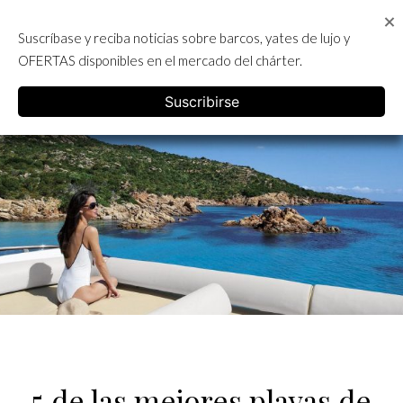
Skip
to
Suscríbase y reciba noticias sobre barcos, yates de lujo y
content
ALQUILER DE YATES EN IBIZA
OFERTAS disponibles en el mercado del chárter.
English
Suscribirse
5 de las mejores playas de