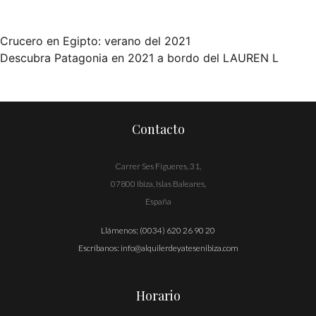
Crucero en Egipto: verano del 2021
Navegación
Descubra Patagonia en 2021 a bordo del LAUREN L
de
entradas
Contacto
Carrer Ses Figueres, 31,
07800 Ibiza, Islas Baleares,
España
Llámenos:
(0034) 620 26 90 20
Escríbanos:
info@alquilerdeyatesenibiza.com
Horario