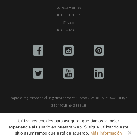
Lunes a Viernes
10:00 - 18:00 h.
Sábado
10:00 - 14:00 h.
Empresa registrada en el Registro Mercantil: Tomo: 39538 Folio: 00028 Hoja:
349493. B-64533318
ALQUILE SU YATE
VENTA DE YATES
TRABAJE CON NOSOTROS
Utilizamos cookies para asegurar que damos la mejor
experiencia al usuario en nuestra web. Si sigue utilizando este
© Copyright 1990-2026
ALQUILER DE YATES EN IBIZA S.L.
sitio asumiremos que está de acuerdo.
Más información