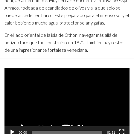
aquí, de ahí el nombre. Muy cerca se encuentra la playa de Aspri
Ammos, rodeada de acantilados de olivos y a la que solo se
puede acceder en barco. Esté preparado para el intenso sol y el
calor bebiendo mucha agua, protector solar y gafas.
En el lado oriental de la isla de Othoni navegar más allá del
antiguo faro que fue construido en 1872. También hay restos
de una impresionante fortaleza veneciana.
Video
Player
00:00
01:31