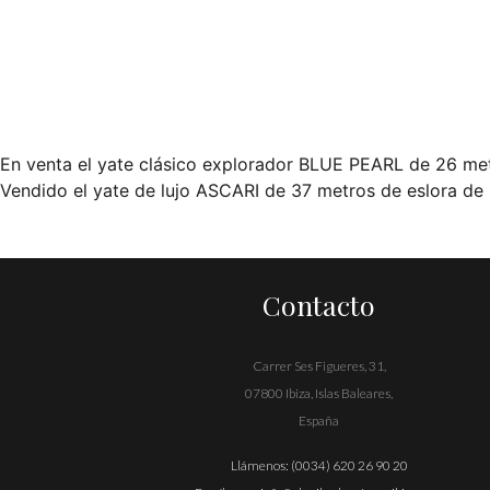
En venta el yate clásico explorador BLUE PEARL de 26 met
Navegación
Vendido el yate de lujo ASCARI de 37 metros de eslora
de
entradas
Contacto
Carrer Ses Figueres, 31,
07800 Ibiza, Islas Baleares,
España
Llámenos:
(0034) 620 26 90 20