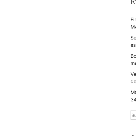
E
Fi
M
Se
es
Bo
me
Ve
d
MC
34
Bu