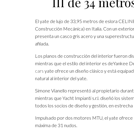
III de 34 metros
El yate de lujo de 33,95 metros de eslora CELINE
Construcción Mecánica) en Italia. Con un exterio
presenta un casco gris acero y una superestructu
afilada.
Los planos de construcción del interior fueron 
mientras que el estilo del interior es deYankee D
cars
yate ofrece un diseño clásico y está equipa
natural al interior del yate.
Simone Vianello representó al propietario durante 
mientras que Yacht Impianti s.r.l. diseñó los sist
todos los socios de diseño y gestión, en estrecha 
Impulsado por dos motores MTU, el yate ofrece 
máxima de 31 nudos.