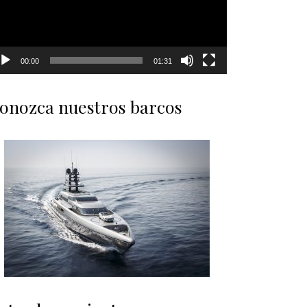
00:00
01:31
onozca nuestros barcos