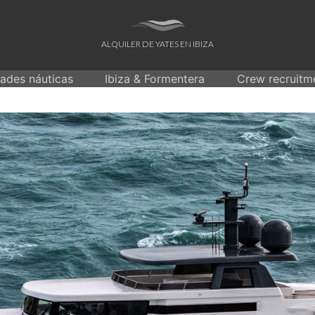
ALQUILER DE YATES EN IBIZA
dades náuticas
Ibiza & Formentera
Crew recruitm