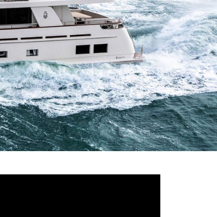
deo
ayer