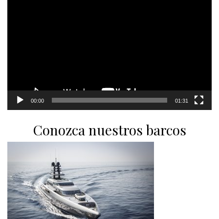
Video
Player
00:00
01:31
Conozca nuestros barcos