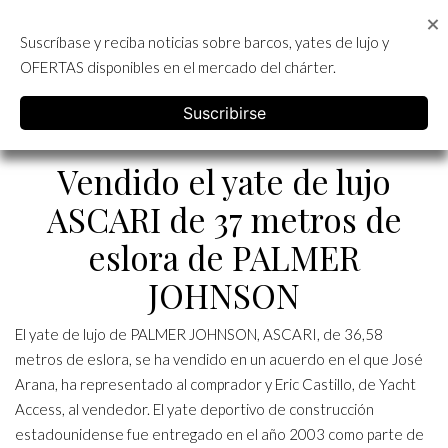
Skip
to
Suscríbase y reciba noticias sobre barcos, yates de lujo y
content
ALQUILER DE YATES EN IBIZA
OFERTAS disponibles en el mercado del chárter.
English
Categoría:
Novedades
Suscribirse
Vendido el yate de lujo
ASCARI de 37 metros de
eslora de PALMER
JOHNSON
El yate de lujo de PALMER JOHNSON,
ASCARI
, de 36,58
metros de eslora, se ha vendido en un acuerdo en el que José
Arana, ha representado al comprador y Eric Castillo, de Yacht
Access, al vendedor. El yate deportivo de construcción
estadounidense fue entregado en el año 2003 como parte de