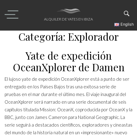
Skip
to
content
ALQUILER DE YATES EN IBIZA
English
Categoría:
Explorador
Yate de expedición
OceanXplorer de Damen
El lujoso yate de expedición OceanXplorer está a punto de ser
entregado en los Países Bajos tras una exitosa serie de
pruebas en el mar durante el último mes. El viaje inaugural del
OceanXplorer será narrado en una serie documental de seis
capítulos titulada Mission: OceanX, coproducida por OceanX y la
BBC, junto con James Cameron para National Geographic. La
serie seguirá a destacados científicos, exploradores y cineastas
del mundo de la historia natural en un «impresionante» nuevo