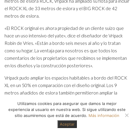
metros de eslora ROCK, Vripack ha ampliado su flota para incluir
el ROCK XL de 33 metros de eslora y el BIG ROCK de 42
metros de eslora.
«El ROCK original es ahora propiedad de un cliente suizo que
hace un uso intensivo del yate», dice el diseñador de Vripack
Robin de Vries. «Están a bordo seis meses al año y lo tratan
como su hogar. La ventaja para nosotros es que todos los
comentarios de los propietarios que recibimos se implementan
en los diseños y la construcción posteriores».
Vripack pudo ampliar los espacios habitables a bordo del ROCK
XL en un 50% en comparación con el diseño original. Los 9
metros añadidos de eslora también permitieron ampliar la
cubierta superior, que cuenta con una piscina y una zona de
Utilizamos cookies para asegurar que damos la mejor
descanso de nuevo diseño.
experiencia al usuario en nuestra web. Si sigue utilizando este
sitio asumiremos que está de acuerdo.
Más información
Con 265 GT, el ROCK XL ofrece un amplio espacio para el
Aceptar
almacenamiento de embarcaciones auxiliares y juguetes