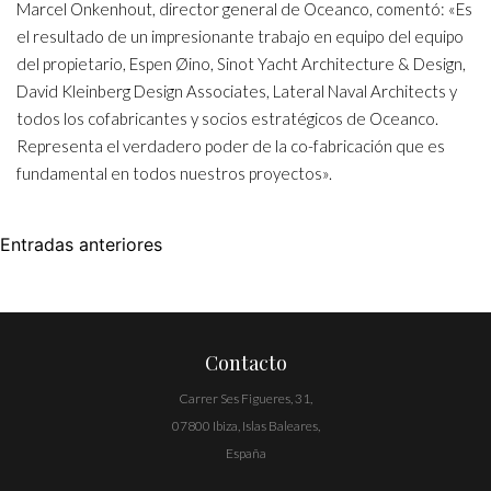
Marcel Onkenhout, director general de Oceanco, comentó: «Es
el resultado de un impresionante trabajo en equipo del equipo
del propietario, Espen Øino, Sinot Yacht Architecture & Design,
David Kleinberg Design Associates, Lateral Naval Architects y
todos los cofabricantes y socios estratégicos de Oceanco.
Representa el verdadero poder de la co-fabricación que es
fundamental en todos nuestros proyectos».
Navegación
Entradas anteriores
de
entradas
Contacto
Carrer Ses Figueres, 31,
07800 Ibiza, Islas Baleares,
España