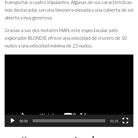
transportar a cuatro tripulantes. Algunas de sus características
más destacadas son una timonera elevada y una cubierta de sol
abierta y muy generosa.
Gracias a sus dos motores MAN, este espectacular yate
explorador BLONDIE ofrece una velocidad de crucero de 10
nudos y una velocidad máxima de 22 nudos.
Video
Player
00:00
01:31