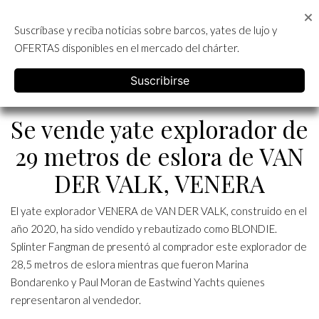
Skip
to
Suscríbase y reciba noticias sobre barcos, yates de lujo y
content
ALQUILER DE YATES EN IBIZA
OFERTAS disponibles en el mercado del chárter.
English
Categoría:
Yates
Suscribirse
Se vende yate explorador de
29 metros de eslora de VAN
DER VALK, VENERA
El yate explorador VENERA de
VAN DER VALK
, construido en el
año 2020, ha sido vendido y rebautizado como BLONDIE.
Splinter Fangman de presentó al comprador este explorador de
28,5 metros de eslora mientras que fueron Marina
Bondarenko y Paul Moran de Eastwind Yachts quienes
representaron al vendedor.