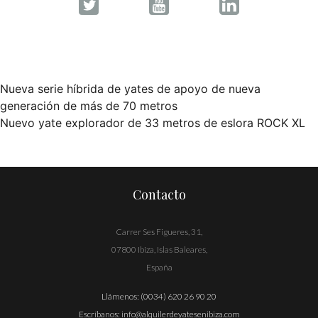
Nueva serie híbrida de yates de apoyo de nueva
Navegación
generación de más de 70 metros
Nuevo yate explorador de 33 metros de eslora ROCK XL
de
entradas
Contacto
Carrer Ses Figueres, 31,
07800 Ibiza, Islas Baleares,
España
Llámenos:
(0034) 620 26 90 20
Escríbanos:
info@alquilerdeyatesenibiza.com