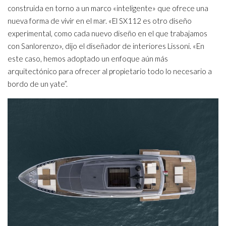
construida en torno a un marco «inteligente» que ofrece una
nueva forma de vivir en el mar. «El SX112 es otro diseño
experimental, como cada nuevo diseño en el que trabajamos
con Sanlorenzo», dijo el diseñador de interiores Lissoni. «En
este caso, hemos adoptado un enfoque aún más
arquitectónico para ofrecer al propietario todo lo necesario a
bordo de un yate”.