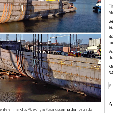
Fi
M
Se
es
Bo
me
Ve
d
MC
34
Bu
A
mente en marcha, Abeking & Rasmussen ha demostrado