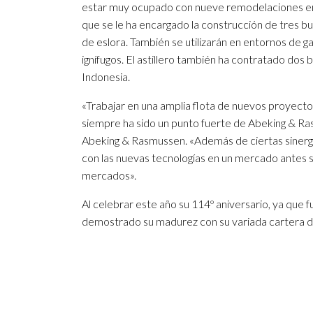
estar muy ocupado con nueve remodelaciones en l
que se le ha encargado la construcción de tres b
de eslora. También se utilizarán en entornos de g
ignífugos. El astillero también ha contratado do
Indonesia.
«Trabajar en una amplia flota de nuevos proyectos
siempre ha sido un punto fuerte de Abeking & Ras
Abeking & Rasmussen. «Además de ciertas sinergia
con las nuevas tecnologías en un mercado antes s
mercados».
Al celebrar este año su 114º aniversario, ya que 
demostrado su madurez con su variada cartera d