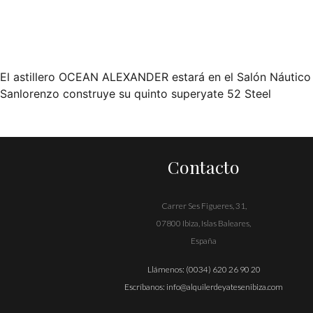
El astillero OCEAN ALEXANDER estará en el Salón Náutico
Navegación
Sanlorenzo construye su quinto superyate 52 Steel
de
entradas
Contacto
Carrer Ses Figueres, 31,
07800 Ibiza, Islas Baleares,
España
Llámenos:
(0034) 620 26 90 20
Escríbanos:
info@alquilerdeyatesenibiza.com