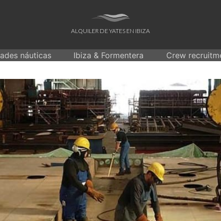
ALQUILER DE YATES EN IBIZA
dades náuticas
Ibiza & Formentera
Crew recruitm