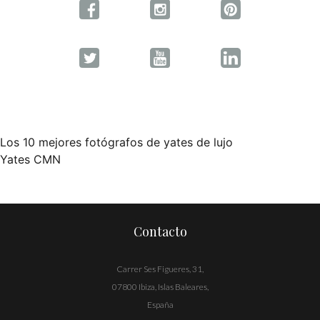
Los 10 mejores fotógrafos de yates de lujo
Navegación
Yates CMN
de
entradas
Contacto
Carrer Ses Figueres, 31,
07800 Ibiza, Islas Baleares,
España