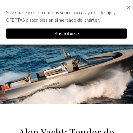
Skip
to
Suscríbase y reciba noticias sobre barcos, yates de lujo y
content
ALQUILER DE YATES EN IBIZA
OFERTAS disponibles en el mercado del chárter.
English
Suscribirse
Alen Yacht: Tender de