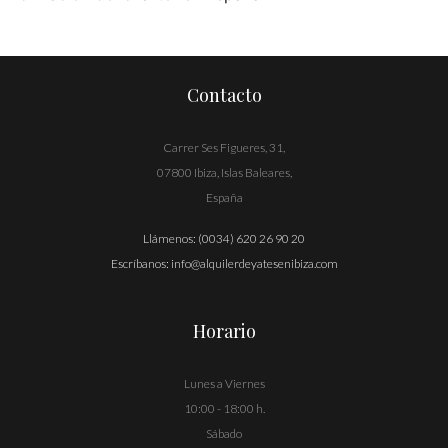
Navegación
de
entradas
Contacto
Carrer Ses Figueres, 31,
07800 Ibiza, Islas Baleares,
España
Llámenos:
(0034) 620 26 90 20
Escríbanos:
info@alquilerdeyatesenibiza.com
Horario
Lunes a Viernes
10:00 - 18:00 h.
Sábado