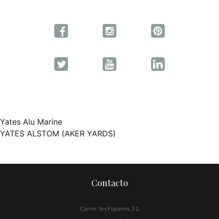
Yates Alu Marine
Navegación
YATES ALSTOM (AKER YARDS)
de
entradas
Contacto
Carrer Ses Figueres, 31,