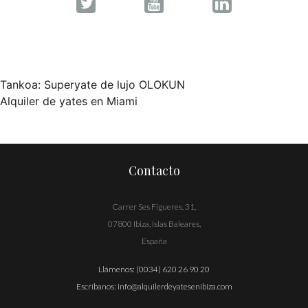
Tankoa: Superyate de lujo OLOKUN
Navegación
Alquiler de yates en Miami
de
entradas
Contacto
Carrer Ses Figueres, 31,
07800 Ibiza, Islas Baleares,
España
Llámenos:
(0034) 620 26 90 20
Escríbanos:
info@alquilerdeyatesenibiza.com