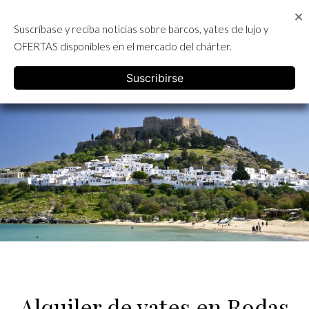
Skip
to
Suscríbase y reciba noticias sobre barcos, yates de lujo y
content
ALQUILER DE YATES EN IBIZA
OFERTAS disponibles en el mercado del chárter.
English
Suscribirse
Alquiler de yates en Rodas