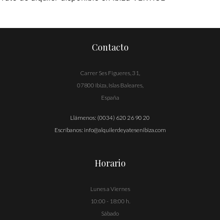
Navegación
de
entradas
Contacto
Carrer Ses Figueres, 31,
07800 Ibiza, Islas Baleares,
España
Llámenos:
(0034) 620 26 90 20
Escríbanos:
info@alquilerdeyatesenibiza.com
Horario
Lunes a Viernes
10:00 - 18:00 h.
Sábado