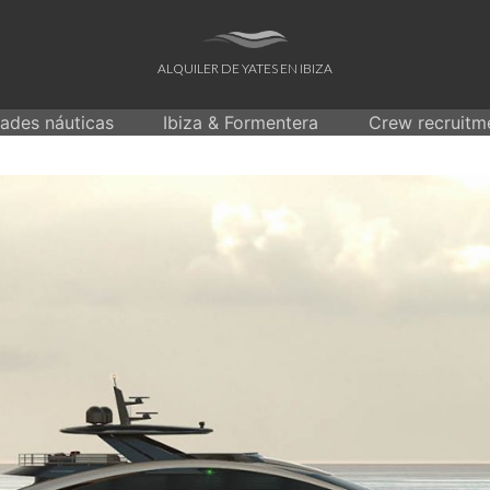
ALQUILER DE YATES EN IBIZA
dades náuticas
Ibiza & Formentera
Crew recruitm