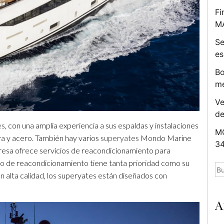
Fi
M
Se
es
Bo
me
Ve
d
es
, con una amplia experiencia a sus espaldas y instalaciones
MC
ra y acero. También hay varios
superyates
Mondo Marine
34
resa ofrece servicios de reacondicionamiento para
io de reacondicionamiento tiene tanta prioridad como su
Bu
n alta calidad, los superyates están diseñados con
A