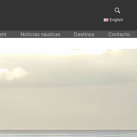
English
ent
Noticias náuticas
Destinos
Contacto