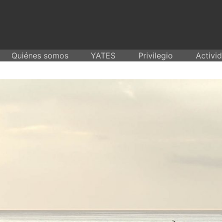
Skip
to
content
Quiénes somos
YATES
Privilegio
Activi