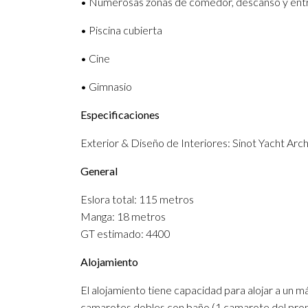
• Numerosas zonas de comedor, descanso y entre
• Piscina cubierta
• Cine
• Gimnasio
Especificaciones
Exterior & Diseño de Interiores: Sinot Yacht Arc
General
Eslora total: 115 metros
Manga: 18 metros
GT estimado: 4400
Alojamiento
El alojamiento tiene capacidad para alojar a un m
camarotes dobles con baño (1 camarote del prop