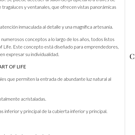
e tragaluces y ventanales, que ofrecen vistas panorámicas
atención inmaculada al detalle y una magnífica artesanía.
numerosos conceptos a lo largo de los años, todos listos
t of Life. Este concepto está diseñado para emprendedores,
C
n expresar su individualidad.
RT OF LIFE
es que permiten la entrada de abundante luz natural al
otalmente acristaladas.
 inferior y principal de la cubierta inferior y principal.