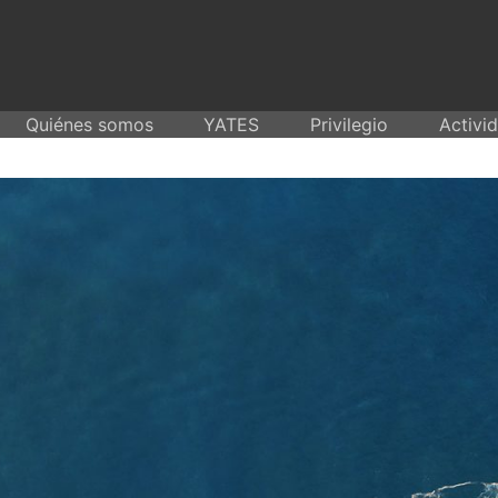
Skip
to
content
Quiénes somos
YATES
Privilegio
Activi