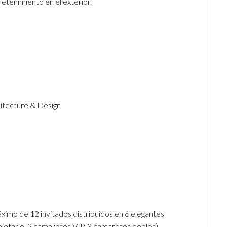
tenimiento en el exterior.
hitecture & Design
áximo de 12 invitados distribuidos en 6 elegantes
ietario, 2 camarotes VIP, 3 camarotes dobles)