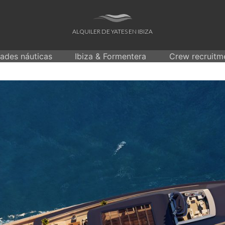
ALQUILER DE YATES EN IBIZA
dades náuticas
Ibiza & Formentera
Crew recruitm