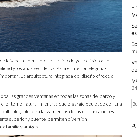
Fi
M
Se
es
Bo
me
 de la Vida, aumentamos este tipo de yate clásico a un
Ve
idad y los años venideros. Para el interior, elegimos
d
importan. La arquitectura integrada del diseño ofrece al
MC
34
pa, las grandes ventanas en todas las zonas del barco y
Bu
 el entorno natural, mientras que el garaje equipado con una
cotilla plegable para lanzamientos de las embarcaciones
bierta superior y puente, permiten diversión,
A
a familia y amigos.