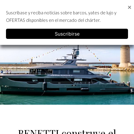
Skip
to
Suscríbase y reciba noticias sobre barcos, yates de lujo y
content
ALQUILER DE YATES EN IBIZA
OFERTAS disponibles en el mercado del chárter.
English
Suscribirse
BENETTI construye el