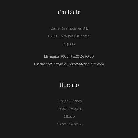
Contacto
Carrer Ses Figueres, 31,
07800 Ibiza, Islas Baleares,
España
Llámenos:
(0034) 620 26 90 20
Escríbanos:
info@alquilerdeyatesenibiza.com
Horario
Lunes a Viernes
10:00 - 18:00 h.
Sábado
10:00 - 14:00 h.