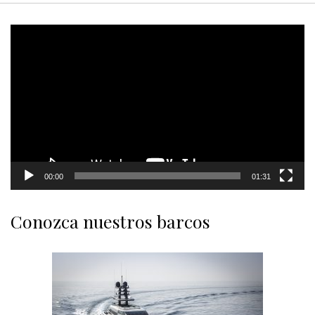
Video
Player
00:00
01:31
Conozca nuestros barcos