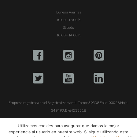
Lunes a Viernes
10:00 - 18:00 h.
Sábado
10:00 - 14:00 h.
Empresa registrada en el Registro Mercantil: Tomo: 39538 Folio: 00028 Hoja:
349493. B-64533318
ALQUILE SU YATE
VENTA DE YATES
TRABAJE CON NOSOTROS
Utilizamos cookies para asegurar que damos la mejor
experiencia al usuario en nuestra web. Si sigue utilizando este
© Copyright 1990-2026
ALQUILER DE YATES EN IBIZA S.L.