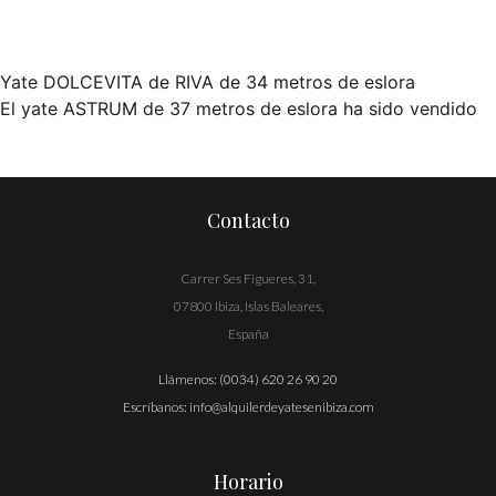
Yate DOLCEVITA de RIVA de 34 metros de eslora
Navegación
El yate ASTRUM de 37 metros de eslora ha sido vendido
de
entradas
Contacto
Carrer Ses Figueres, 31,
07800 Ibiza, Islas Baleares,
España
Llámenos:
(0034) 620 26 90 20
Escríbanos:
info@alquilerdeyatesenibiza.com
Horario