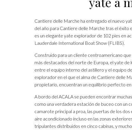
yate a 
Cantiere delle Marche ha entregado el nuevo ya
del año para Cantiere delle Marche tras el éxito 
es un elegante yate explorador de 102 pies en ac
Lauderdale International Boat Show (FLIBS).
Construido para un cliente centroamericano que ti
más destacados del norte de Europa, el yate de 
entre el equipo interno del astillero y el equipo
explorador en el que el alma de Cantiere delle Ma
propietario, encuentran un equilibrio perfecto en
A bordo del ACALA se pueden encontrar muchas p
como una verdadera estación de buceo con un com
camarote principal a proa, las puertas de los d
aire acondicionado incluso en las zonas exteriores
tripulantes distribuidos en cinco cabinas, y much