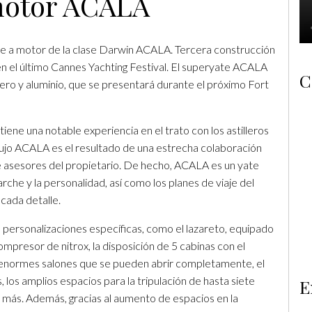
motor ACALA
te a motor de la clase Darwin ACALA. Tercera construcción
en el último Cannes Yachting Festival. El superyate ACALA
C
ero y aluminio, que se presentará durante el próximo Fort
ene una notable experiencia en el trato con los astilleros
lujo ACALA es el resultado de una estrecha colaboración
 de asesores del propietario. De hecho, ACALA es un yate
rche y la personalidad, así como los planes de viaje del
 cada detalle.
ersonalizaciones específicas, como el lazareto, equipado
presor de nitrox, la disposición de 5 cabinas con el
os enormes salones que se pueden abrir completamente, el
, los amplios espacios para la tripulación de hasta siete
E
o más. Además, gracias al aumento de espacios en la