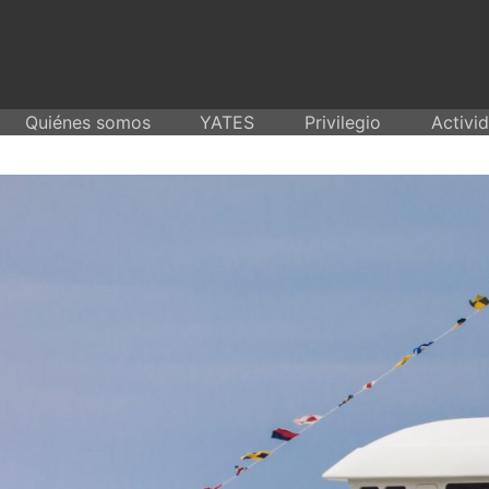
Skip
to
content
Quiénes somos
YATES
Privilegio
Activi