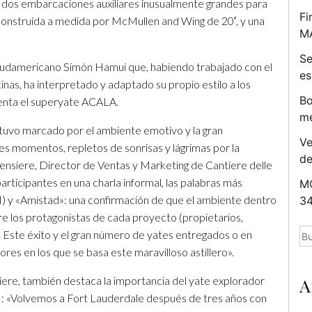
a dos embarcaciones auxiliares inusualmente grandes para
Fi
 construida a medida por McMullen and Wing de 20′, y una
M
Se
 sudamericano Simón Hamui que, habiendo trabajado con el
es
cinas, ha interpretado y adaptado su propio estilo a los
Bo
stenta el superyate ACALA.
me
tuvo marcado por el ambiente emotivo y la gran
Ve
s momentos, repletos de sonrisas y lágrimas por la
d
siere, Director de Ventas y Marketing de Cantiere delle
rticipantes en una charla informal, las palabras más
MC
M) y «Amistad»: una confirmación de que el ambiente dentro
34
tre los protagonistas de cada proyecto (propietarios,
Bu
. Este éxito y el gran número de yates entregados o en
res en los que se basa este maravilloso astillero».
re, también destaca la importancia del yate explorador
A
: «Volvemos a Fort Lauderdale después de tres años con