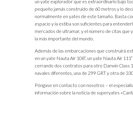
un yate explorador que es extraordinario bajo tod
pequeño jamás construido de 60 metros y lo dec
normalmente en yates de este tamaño. Basta con 
espacio y la estiba son suficientes para entenderl
mercados de ultramar, y el número de citas que ya
la más importante del mundo.
Además de las embarcaciones que construirá est
en un yate Nauta Air 108′, un yate Nauta Air 111′ 
cerrando dos contratos para otro Darwin Class 1
navales diferentes, una de 299 GRT y otra de 33
Póngase en contacto con nosotros – el especialist
información sobre la noticia de superyates «Can