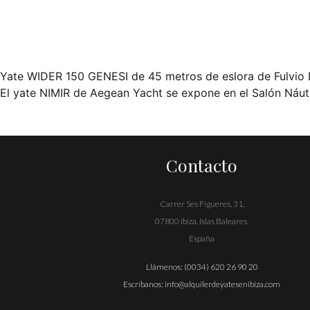
Yate WIDER 150 GENESI de 45 metros de eslora de Fulvio
Navegación
El yate NIMIR de Aegean Yacht se expone en el Salón Náu
de
entradas
Contacto
Carrer Ses Figueres, 31,
07800 Ibiza, Islas Baleares,
España
Llámenos:
(0034) 620 26 90 20
Escríbanos:
info@alquilerdeyatesenibiza.com