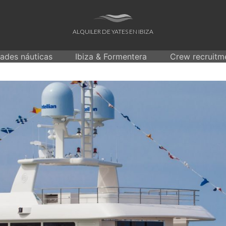
ALQUILER DE YATES EN IBIZA
dades náuticas
Ibiza & Formentera
Crew recruitm