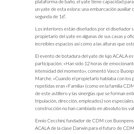
plataforma de baño, el yate tiene capacidad par
un yate de esta eslora: una embarcación auxiliar
segunda de 16′.
Los interiores están diseñados por el diseñador
propietario del yate en algunas de sus casas y ofi
increíbles espacios así como a las alturas que o
El evento de botadura del yate de lujo ACALA es
participación: «Han sido 12 horas de emocionante
intensidad del momento», comentó Vasco Buonpen
Marche. «Cuando el propietario hablaba con los pa
repetidas eran «Familia» (como en la familia CD
de este astillero y las sinergias que se forman en
tripulación, dirección, empleados) son especiales
construcción no han cambiado en absoluto los valo
Ennio Cecchini, fundador de CDM con Buonpensie
ACALA de la clase Darwin para el futuro de CDM