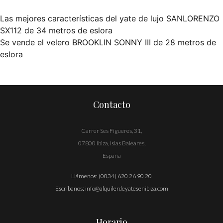
Las mejores características del yate de lujo SANLORENZO
Navegación
SX112 de 34 metros de eslora
Se vende el velero BROOKLIN SONNY III de 28 metros de
de
eslora
entradas
Contacto
Carrer Ses Figueres, 31,
07800 Ibiza, Islas Baleares,
España
Llámenos:
(0034) 620 26 90 20
Escríbanos:
info@alquilerdeyatesenibiza.com
Horario