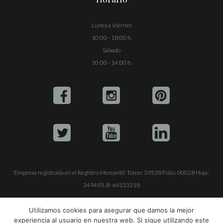
Lunes a Viernes
10:00 - 18:00 h.
Sábado
10:00 - 14:00 h.
Empresa registrada en el Registro Mercantil: Tomo: 39538 Folio: 00028 Hoja:
349493. B-64533318
ALQUILE SU YATE
VENTA DE YATES
TRABAJE CON NOSOTROS
Utilizamos cookies para asegurar que damos la mejor
experiencia al usuario en nuestra web. Si sigue utilizando este