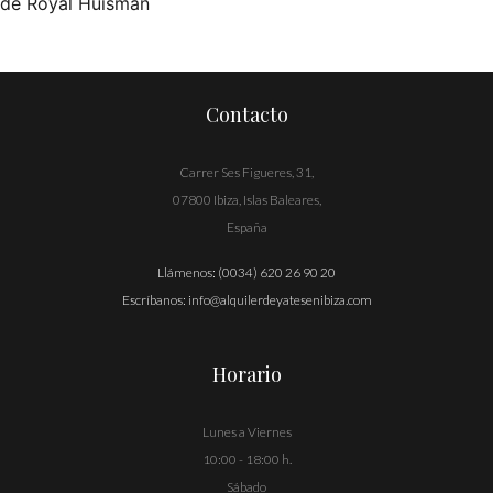
de Royal Huisman
de
entradas
Contacto
Carrer Ses Figueres, 31,
07800 Ibiza, Islas Baleares,
España
Llámenos:
(0034) 620 26 90 20
Escríbanos:
info@alquilerdeyatesenibiza.com
Horario
Lunes a Viernes
10:00 - 18:00 h.
Sábado