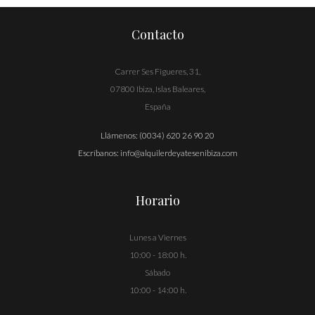
entradas
Contacto
Carrer Ses Figueres, 31,
07800 Ibiza, Islas Baleares,
España
Llámenos:
(0034) 620 26 90 20
Escríbanos:
info@alquilerdeyatesenibiza.com
Horario
Lunes a Viernes
10:00 - 18:00 h.
Sábado
10:00 - 14:00 h.