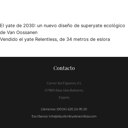
El yate de 2030: un nuevo diseño de superyate ecológico
Navegación
de Van Oossanen
Vendido el yate Relentless, de 34 metros de eslora
de
entradas
Contacto
Carrer Ses Figueres, 31,
07800 Ibiza, Islas Baleares,
España
Llámenos:
(0034) 620 26 90 20
Escríbanos:
info@alquilerdeyatesenibiza.com