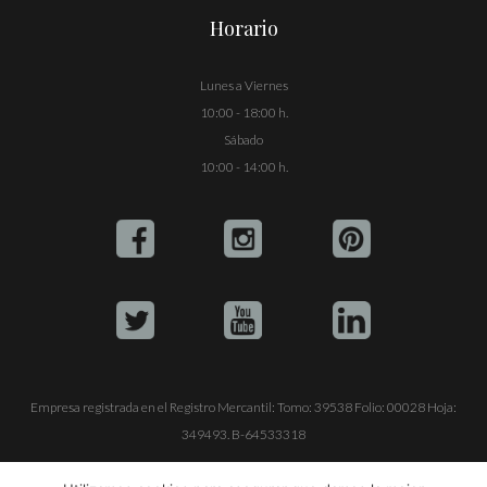
Horario
Lunes a Viernes
10:00 - 18:00 h.
Sábado
10:00 - 14:00 h.
Empresa registrada en el Registro Mercantil: Tomo: 39538 Folio: 00028 Hoja:
349493. B-64533318
ALQUILE SU YATE
VENTA DE YATES
TRABAJE CON NOSOTROS